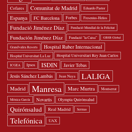
Comunitat de Madrid
Cofares
Eduardo Pastor
Espanya
FC Barcelona
Forbes
Fresenius-Helios
Fundació Jiménez Díaz
Fundació Mundial de la Felicitat
Fundación Jiménez Díaz
Fundació ”la Caixa”
GBSB Global
Hospital Ruber Internacional
Grandvalira Resorts
Hospital Universitari Rey Juan Carlos
Hospital Universitari La Luz
ISDIN
Javier Tebas
Ipsos
ICGEA
LALIGA
Jesús Sánchez Lambás
Juan Naya
Manresa
Madrid
Marc Murtra
Montserrat
Novartis
Olympia Quirónsalud
Mónica García
Quirónsalud
Real Madrid
Sermas
Telefónica
UAX