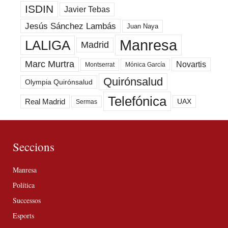
ISDIN
Javier Tebas
Jesús Sánchez Lambás
Juan Naya
Manresa
LALIGA
Madrid
Marc Murtra
Novartis
Montserrat
Mónica García
Quirónsalud
Olympia Quirónsalud
Telefónica
Real Madrid
UAX
Sermas
Seccions
Manresa
Política
Successos
Esports