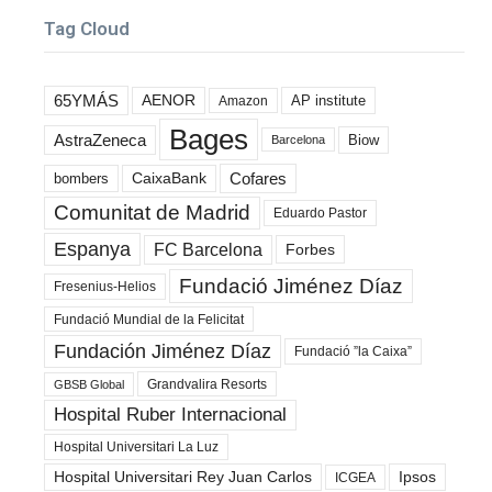
Tag Cloud
65YMÁS
AENOR
AP institute
Amazon
Bages
AstraZeneca
Biow
Barcelona
Cofares
bombers
CaixaBank
Comunitat de Madrid
Eduardo Pastor
Espanya
FC Barcelona
Forbes
Fundació Jiménez Díaz
Fresenius-Helios
Fundació Mundial de la Felicitat
Fundación Jiménez Díaz
Fundació ”la Caixa”
Grandvalira Resorts
GBSB Global
Hospital Ruber Internacional
Hospital Universitari La Luz
Hospital Universitari Rey Juan Carlos
Ipsos
ICGEA