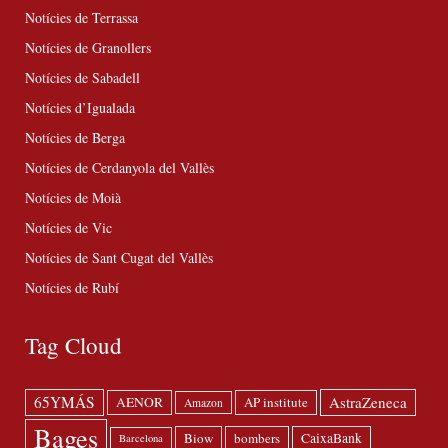
Notícies de Terrassa
Notícies de Granollers
Notícies de Sabadell
Notícies d’Igualada
Notícies de Berga
Notícies de Cerdanyola del Vallès
Notícies de Moià
Notícies de Vic
Notícies de Sant Cugat del Vallès
Notícies de Rubí
Tag Cloud
65YMÁS
AstraZeneca
AENOR
AP institute
Amazon
Bages
Biow
bombers
CaixaBank
Barcelona