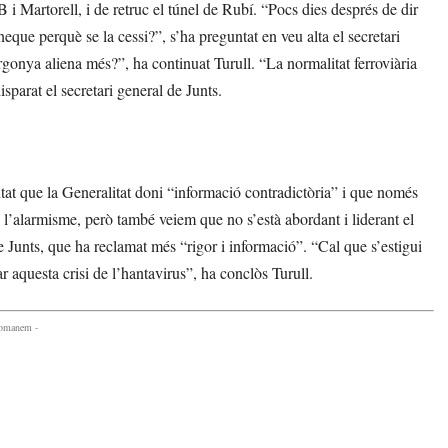
 Martorell, i de retruc el túnel de Rubí. “Pocs dies després de dir
eque perquè se la cessi?”, s’ha preguntat en veu alta el secretari
rgonya aliena més?”, ha continuat Turull. “La normalitat ferroviària
sparat el secretari general de Junts.
ntat que la Generalitat doni “informació contradictòria” i que només
 l’alarmisme, però també veiem que no s’està abordant i liderant el
e Junts, que ha reclamat més “rigor i informació”. “Cal que s’estigui
 aquesta crisi de l’hantavirus”, ha conclòs Turull.
comanem -