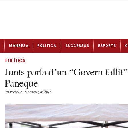
N
MANRESA
POLÍTICA
SUCCESSOS
ESPORTS
O
o
t
í
POLÍTICA
c
Junts parla d’un “Govern fallit”
i
e
Paneque
s
d
Por
Redacció
-
9 de maig de 2026
e
M
a
n
r
e