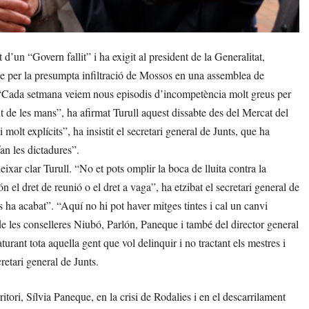
d’un “Govern fallit” i ha exigit al president de la Generalitat,
ue per la presumpta infiltració de Mossos en una assemblea de
. “Cada setmana veiem nous episodis d’incompetència molt greus per
nt de les mans”, ha afirmat Turull aquest dissabte des del Mercat del
molt explícits”, ha insistit el secretari general de Junts, que ha
an les dictadures”.
deixar clar Turull. “No et pots omplir la boca de lluita contra la
 el dret de reunió o el dret a vaga”, ha etzibat el secretari general de
s ha acabat”. “Aquí no hi pot haver mitges tintes i cal un canvi
 de les conselleres Niubó, Parlón, Paneque i també del director general
urant tota aquella gent que vol delinquir i no tractant els mestres i
retari general de Junts.
ritori, Sílvia Paneque, en la crisi de Rodalies i en el descarrilament