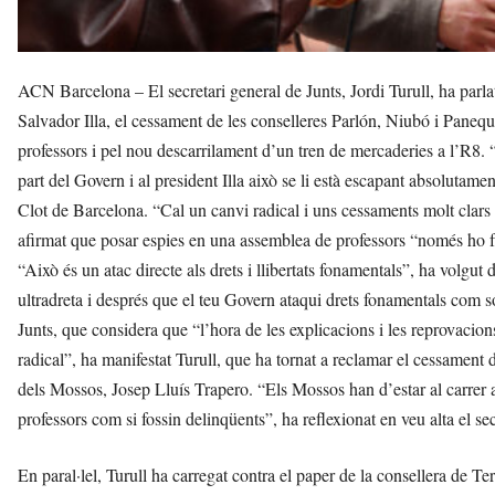
ACN Barcelona – El secretari general de Junts, Jordi Turull, ha parlat 
Salvador Illa, el cessament de les conselleres Parlón, Niubó i Paneq
professors i pel nou descarrilament d’un tren de mercaderies a l’R8
part del Govern i al president Illa això se li està escapant absolutame
Clot de Barcelona. “Cal un canvi radical i uns cessaments molt clars i 
afirmat que posar espies en una assemblea de professors “només ho f
“Això és un atac directe als drets i llibertats fonamentals”, ha volgut 
ultradreta i després que el teu Govern ataqui drets fonamentals com són
Junts, que considera que “l’hora de les explicacions i les reprovacion
radical”, ha manifestat Turull, que ha tornat a reclamar el cessament
dels Mossos, Josep Lluís Trapero. “Els Mossos han d’estar al carrer at
professors com si fossin delinqüents”, ha reflexionat en veu alta el sec
En paral·lel, Turull ha carregat contra el paper de la consellera de Ter