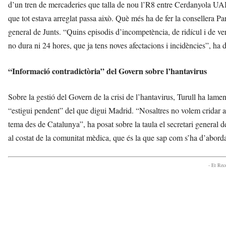
d’un tren de mercaderies que talla de nou l’R8 entre Cerdanyola UAB i
que tot estava arreglat passa això. Què més ha de fer la consellera Pan
general de Junts. “Quins episodis d’incompetència, de ridícul i de ve
no dura ni 24 hores, que ja tens noves afectacions i incidències”, ha di
“Informació contradictòria” del Govern sobre l’hantavirus
Sobre la gestió del Govern de la crisi de l’hantavirus, Turull ha lame
“estigui pendent” del que digui Madrid. “Nosaltres no volem cridar a
tema des de Catalunya”, ha posat sobre la taula el secretari general d
al costat de la comunitat mèdica, que és la que sap com s’ha d’abordar
- Et Re