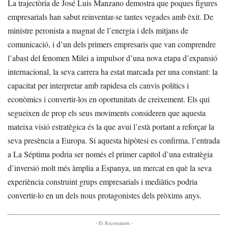
La trajectòria de José Luis Manzano demostra que poques figures
empresarials han sabut reinventar-se tantes vegades amb èxit. De
ministre peronista a magnat de l’energia i dels mitjans de
comunicació, i d’un dels primers empresaris que van comprendre
l’abast del fenomen Milei a impulsor d’una nova etapa d’expansió
internacional, la seva carrera ha estat marcada per una constant: la
capacitat per interpretar amb rapidesa els canvis polítics i
econòmics i convertir-los en oportunitats de creixement. Els qui
segueixen de prop els seus moviments consideren que aquesta
mateixa visió estratègica és la que avui l’està portant a reforçar la
seva presència a Europa. Si aquesta hipòtesi es confirma, l’entrada
a La Séptima podria ser només el primer capítol d’una estratègia
d’inversió molt més àmplia a Espanya, un mercat en què la seva
experiència construint grups empresarials i mediàtics podria
convertir-lo en un dels nous protagonistes dels pròxims anys.
- Et Recomanem -