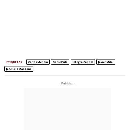
ETIQUETAS
Carlos Menem
Daniel Vila
Integra Capital
Javier Milei
José Luis Manzano
- Publicitat -