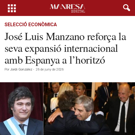
SELECCIÓ ECONÒMICA
José Luis Manzano reforça la
seva expansió internacional
amb Espanya a l’horitzó
Por
Jordi González
-
26 de juny de 2026