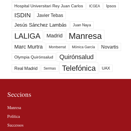
Hospital Universitari Rey Juan Carlos
Ipsos
ICGEA
ISDIN
Javier Tebas
Jesús Sánchez Lambás
Juan Naya
Manresa
LALIGA
Madrid
Marc Murtra
Novartis
Montserrat
Mónica García
Quirónsalud
Olympia Quirónsalud
Telefónica
Real Madrid
UAX
Sermas
Seccions
Manresa
Política
Successos