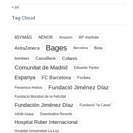
« jul.
Tag Cloud
65YMÁS
AENOR
AP institute
Amazon
Bages
AstraZeneca
Biow
Barcelona
Cofares
bombers
CaixaBank
Comunitat de Madrid
Eduardo Pastor
Espanya
FC Barcelona
Forbes
Fundació Jiménez Díaz
Fresenius-Helios
Fundació Mundial de la Felicitat
Fundación Jiménez Díaz
Fundació ”la Caixa”
Grandvalira Resorts
GBSB Global
Hospital Ruber Internacional
Hospital Universitari La Luz