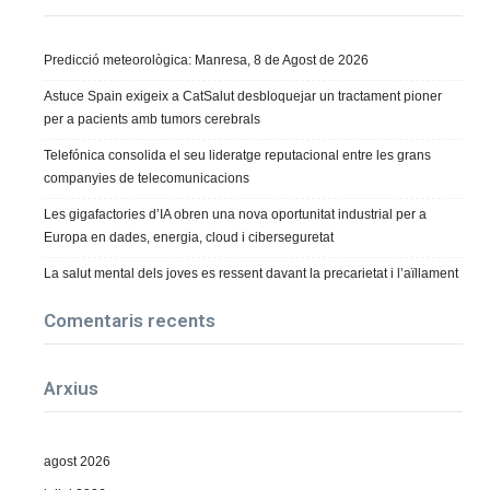
Predicció meteorològica: Manresa, 8 de Agost de 2026
Astuce Spain exigeix a CatSalut desbloquejar un tractament pioner
per a pacients amb tumors cerebrals
Telefónica consolida el seu lideratge reputacional entre les grans
companyies de telecomunicacions
Les gigafactories d’IA obren una nova oportunitat industrial per a
Europa en dades, energia, cloud i ciberseguretat
La salut mental dels joves es ressent davant la precarietat i l’aïllament
Comentaris recents
Arxius
agost 2026