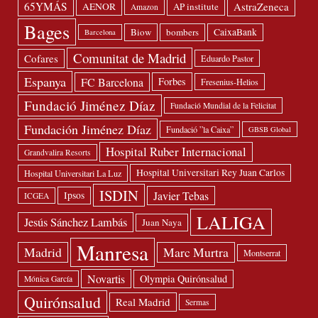
65YMÁS
AstraZeneca
AENOR
AP institute
Amazon
Bages
Biow
bombers
CaixaBank
Barcelona
Comunitat de Madrid
Cofares
Eduardo Pastor
Espanya
FC Barcelona
Forbes
Fresenius-Helios
Fundació Jiménez Díaz
Fundació Mundial de la Felicitat
Fundación Jiménez Díaz
Fundació ”la Caixa”
GBSB Global
Hospital Ruber Internacional
Grandvalira Resorts
Hospital Universitari Rey Juan Carlos
Hospital Universitari La Luz
ISDIN
Javier Tebas
Ipsos
ICGEA
LALIGA
Jesús Sánchez Lambás
Juan Naya
Manresa
Madrid
Marc Murtra
Montserrat
Novartis
Olympia Quirónsalud
Mónica García
Quirónsalud
Real Madrid
Sermas