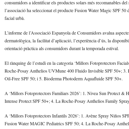
consumidors a identificar els productes solars més recomanables del 
l’associació ha seleccionat el producte Fusion Water Magic SPF 50 d
facial urbà.
L’informe de l’Associació Espanyola de Consumidors avalua aspectes 
dermatològica, la facilitat d’aplicació, l’experiència d’ús, la disponibil
orientació pràctica als consumidors durant la temporada estival.
El rànquing de l’estudi en la categoria ‘Millors Fotoprotectors Fac
Roche-Posay Anthelios UVMune 400 Fluido Invisible SPF 50+; 3. E
Oil-Free SPF 50; i 5. Bioderma Photoderm Aquafluide SPF 50+.
A ‘Millors Fotoprotectors Familiars 2026’: 1. Nivea Sun Protect 
Intense Protect SPF 50+; 4. La Roche-Posay Anthelios Family Spray
A ‘Millors Fotoprotectors Infantils 2026’: 1. Avène Spray Niños S
Fusion Water MAGIC Pediatrics SPF 50; 4. La Roche-Posay Anthelio