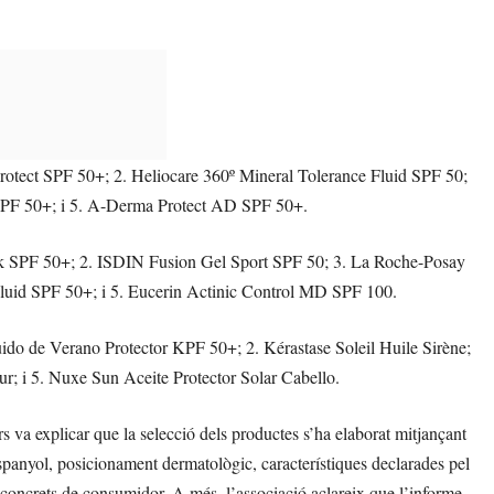
 Protect SPF 50+; 2. Heliocare 360º Mineral Tolerance Fluid SPF 50;
SPF 50+; i 5. A-Derma Protect AD SPF 50+.
tick SPF 50+; 2. ISDIN Fusion Gel Sport SPF 50; 3. La Roche-Posay
luid SPF 50+; i 5. Eucerin Actinic Control MD SPF 100.
luido de Verano Protector KPF 50+; 2. Kérastase Soleil Huile Sirène;
r; i 5. Nuxe Sun Aceite Protector Solar Cabello.
 va explicar que la selecció dels productes s’ha elaborat mitjançant
 espanyol, posicionament dermatològic, característiques declarades pel
ls concrets de consumidor. A més, l’associació aclareix que l’informe