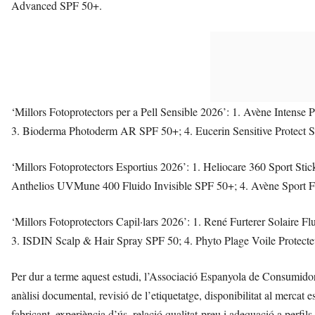
Advanced SPF 50+.
‘Millors Fotoprotectors per a Pell Sensible 2026’: 1. Avène Intense
3. Bioderma Photoderm AR SPF 50+; 4. Eucerin Sensitive Protect 
‘Millors Fotoprotectors Esportius 2026’: 1. Heliocare 360 Sport S
Anthelios UVMune 400 Fluido Invisible SPF 50+; 4. Avène Sport F
‘Millors Fotoprotectors Capil·lars 2026’: 1. René Furterer Solaire F
3. ISDIN Scalp & Hair Spray SPF 50; 4. Phyto Plage Voile Protecteu
Per dur a terme aquest estudi, l’Associació Espanyola de Consumidors
anàlisi documental, revisió de l’etiquetatge, disponibilitat al mercat
fabricant, experiència d’ús, relació qualitat-preu i adequació a perfi