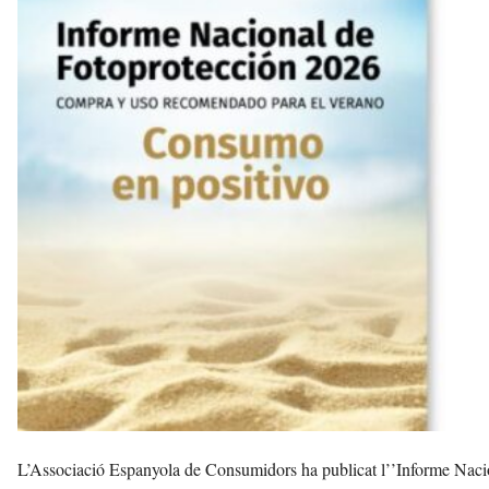
s
a
a
v
u
i
L’Associació Espanyola de Consumidors ha publicat l’’Informe Nacio