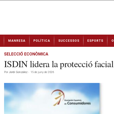
N
MANRESA
POLÍTICA
SUCCESSOS
ESPORTS
O
o
t
í
SELECCIÓ ECONÒMICA
c
ISDIN lidera la protecció facia
i
e
Por
Jordi González
-
15 de juny de 2026
s
d
e
M
a
n
r
e