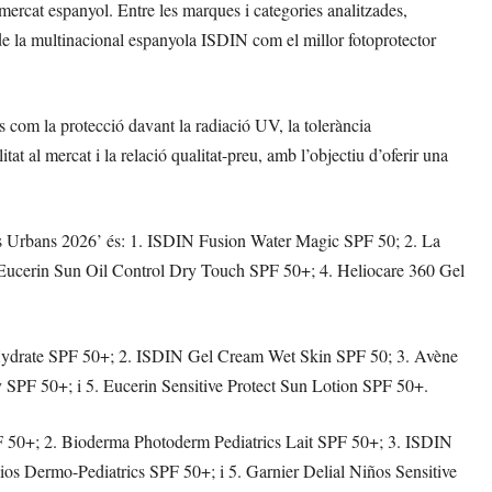
mercat espanyol. Entre les marques i categories analitzades,
e la multinacional espanyola ISDIN com el millor fotoprotector
com la protecció davant la radiació UV, la tolerància
itat al mercat i la relació qualitat-preu, amb l’objectiu d’oferir una
ials Urbans 2026’ és: 1. ISDIN Fusion Water Magic SPF 50; 2. La
ucerin Sun Oil Control Dry Touch SPF 50+; 4. Heliocare 360 Gel
& Hydrate SPF 50+; 2. ISDIN Gel Cream Wet Skin SPF 50; 3. Avène
 SPF 50+; i 5. Eucerin Sensitive Protect Sun Lotion SPF 50+.
PF 50+; 2. Bioderma Photoderm Pediatrics Lait SPF 50+; 3. ISDIN
s Dermo-Pediatrics SPF 50+; i 5. Garnier Delial Niños Sensitive