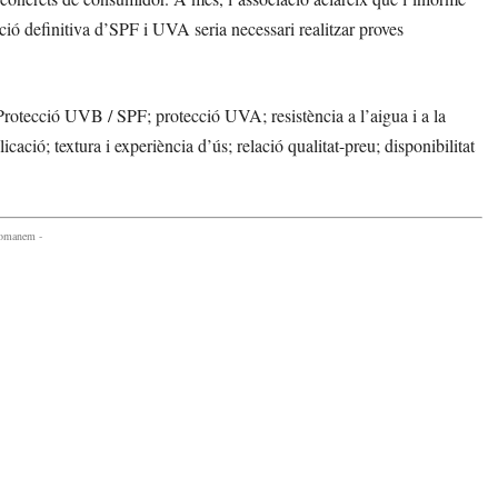
ació definitiva d’SPF i UVA seria necessari realitzar proves
: Protecció UVB / SPF; protecció UVA; resistència a l’aigua i a la
licació; textura i experiència d’ús; relació qualitat-preu; disponibilitat
comanem -