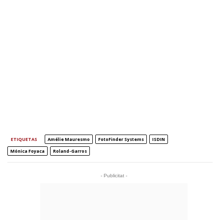
ETIQUETAS
Amélie Mauresmo
FotoFinder Systems
ISDIN
Mónica Foyaca
Roland-Garros
- Publicitat -