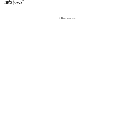
més joves”.
- Et Recomanem -