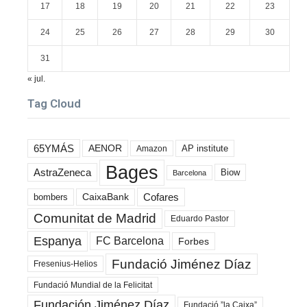
17
18
19
20
21
22
23
24
25
26
27
28
29
30
31
« jul.
Tag Cloud
65YMÁS
AENOR
AP institute
Amazon
Bages
AstraZeneca
Biow
Barcelona
Cofares
bombers
CaixaBank
Comunitat de Madrid
Eduardo Pastor
Espanya
FC Barcelona
Forbes
Fundació Jiménez Díaz
Fresenius-Helios
Fundació Mundial de la Felicitat
Fundación Jiménez Díaz
Fundació ”la Caixa”