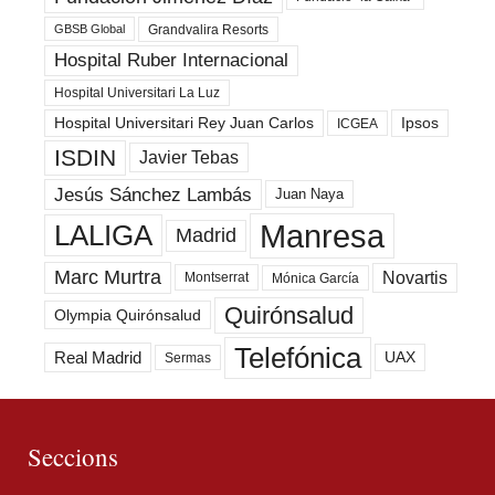
Grandvalira Resorts
GBSB Global
Hospital Ruber Internacional
Hospital Universitari La Luz
Hospital Universitari Rey Juan Carlos
Ipsos
ICGEA
ISDIN
Javier Tebas
Jesús Sánchez Lambás
Juan Naya
Manresa
LALIGA
Madrid
Marc Murtra
Novartis
Montserrat
Mónica García
Quirónsalud
Olympia Quirónsalud
Telefónica
Real Madrid
UAX
Sermas
Seccions