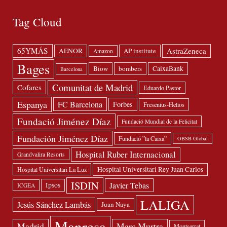
Tag Cloud
65YMÁS
AstraZeneca
AENOR
AP institute
Amazon
Bages
Biow
bombers
CaixaBank
Barcelona
Comunitat de Madrid
Cofares
Eduardo Pastor
Espanya
FC Barcelona
Forbes
Fresenius-Helios
Fundació Jiménez Díaz
Fundació Mundial de la Felicitat
Fundación Jiménez Díaz
Fundació ”la Caixa”
GBSB Global
Hospital Ruber Internacional
Grandvalira Resorts
Hospital Universitari Rey Juan Carlos
Hospital Universitari La Luz
ISDIN
Javier Tebas
Ipsos
ICGEA
LALIGA
Jesús Sánchez Lambás
Juan Naya
Manresa
Madrid
Marc Murtra
Montserrat