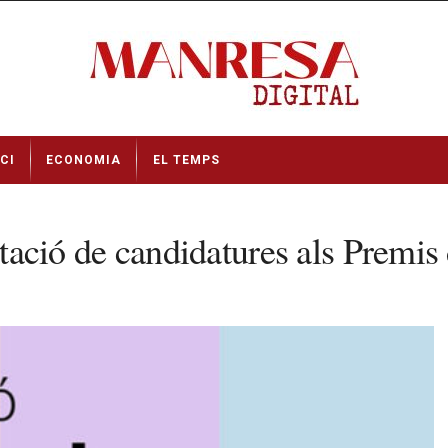
CI
ECONOMIA
EL TEMPS
entació de candidatures als Prem