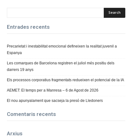
Entrades recents
Precarietat i inestabilitat emocional defineixen la realitat juvenil a
Espanya
Les comarques de Barcelona registren el juliol més positiu dels
darrers 19 anys
Els processos corporatius fragmentats redueixen el potencial de la IA
AEMET: El temps per a Manresa – 6 de Agost de 2026
El nou apunyalament que sacseja la presó de Lledoners
Comentaris recents
Arxius