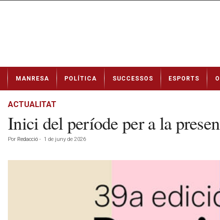
N
MANRESA
POLÍTICA
SUCCESSOS
ESPORTS
O
o
t
í
ACTUALITAT
c
Inici del període per a la pres
i
e
Por
Redacció
-
1 de juny de 2026
s
d
e
M
a
n
r
e