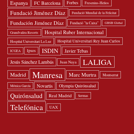
Espanya
FC Barcelona
Forbes
Fresenius-Helios
Fundació Jiménez Díaz
Fundació Mundial de la Felicitat
Fundación Jiménez Díaz
Fundació ”la Caixa”
GBSB Global
Hospital Ruber Internacional
Grandvalira Resorts
Hospital Universitari Rey Juan Carlos
Hospital Universitari La Luz
ISDIN
Javier Tebas
Ipsos
ICGEA
LALIGA
Jesús Sánchez Lambás
Juan Naya
Manresa
Madrid
Marc Murtra
Montserrat
Novartis
Olympia Quirónsalud
Mónica García
Quirónsalud
Real Madrid
Sermas
Telefónica
UAX