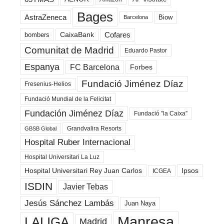
Bages
AstraZeneca
Biow
Barcelona
Cofares
bombers
CaixaBank
Comunitat de Madrid
Eduardo Pastor
Espanya
FC Barcelona
Forbes
Fundació Jiménez Díaz
Fresenius-Helios
Fundació Mundial de la Felicitat
Fundación Jiménez Díaz
Fundació ”la Caixa”
Grandvalira Resorts
GBSB Global
Hospital Ruber Internacional
Hospital Universitari La Luz
Hospital Universitari Rey Juan Carlos
Ipsos
ICGEA
ISDIN
Javier Tebas
Jesús Sánchez Lambás
Juan Naya
Manresa
LALIGA
Madrid