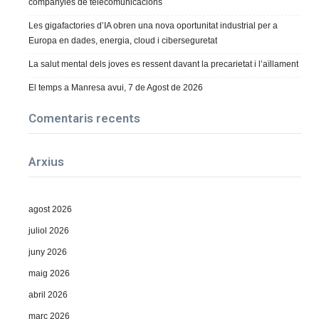
companyies de telecomunicacions
Les gigafactories d’IA obren una nova oportunitat industrial per a
Europa en dades, energia, cloud i ciberseguretat
La salut mental dels joves es ressent davant la precarietat i l’aïllament
El temps a Manresa avui, 7 de Agost de 2026
Comentaris recents
Arxius
agost 2026
juliol 2026
juny 2026
maig 2026
abril 2026
març 2026