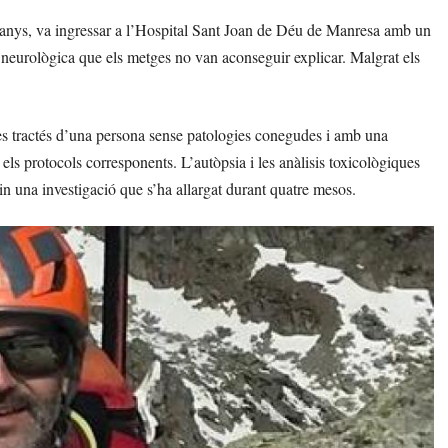
6 anys, va ingressar a l’Hospital Sant Joan de Déu de Manresa amb un
a neurològica que els metges no van aconseguir explicar. Malgrat els
es tractés d’una persona sense patologies conegudes i amb una
r els protocols corresponents. L’autòpsia i les anàlisis toxicològiques
n una investigació que s’ha allargat durant quatre mesos.