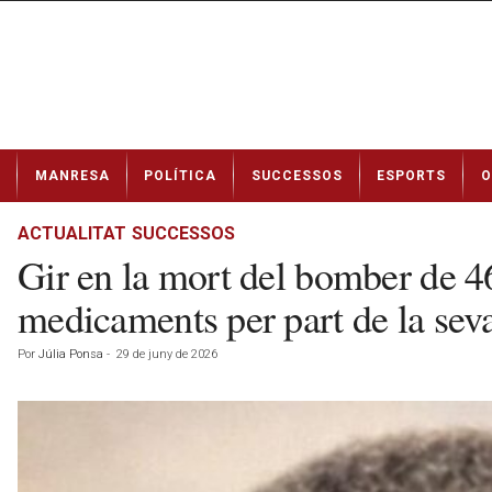
N
MANRESA
POLÍTICA
SUCCESSOS
ESPORTS
O
o
t
í
ACTUALITAT
SUCCESSOS
c
Gir en la mort del bomber de 4
i
e
medicaments per part de la sev
s
d
Por
Júlia Ponsa
-
29 de juny de 2026
e
M
a
n
r
e