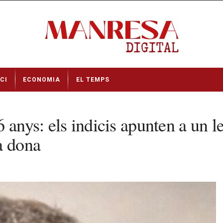
CI
ECONOMIA
EL TEMPS
6 anys: els indicis apunten a un 
a dona