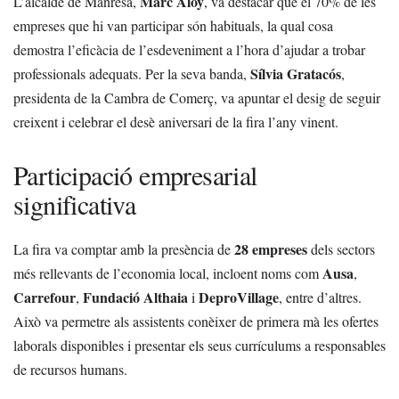
Marc Aloy
L’alcalde de Manresa,
, va destacar que el 70% de les
empreses que hi van participar són habituals, la qual cosa
demostra l’eficàcia de l’esdeveniment a l’hora d’ajudar a trobar
Sílvia Gratacós
professionals adequats. Per la seva banda,
,
presidenta de la Cambra de Comerç, va apuntar el desig de seguir
creixent i celebrar el desè aniversari de la fira l’any vinent.
Participació empresarial
significativa
28 empreses
La fira va comptar amb la presència de
dels sectors
Ausa
més rellevants de l’economia local, incloent noms com
,
Carrefour
Fundació Althaia
DeproVillage
,
i
, entre d’altres.
Això va permetre als assistents conèixer de primera mà les ofertes
laborals disponibles i presentar els seus currículums a responsables
de recursos humans.