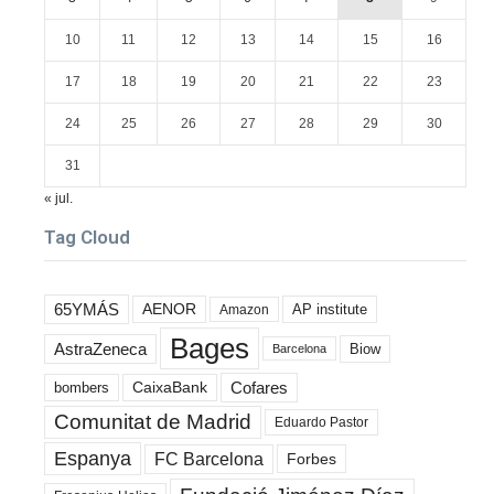
10
11
12
13
14
15
16
17
18
19
20
21
22
23
24
25
26
27
28
29
30
31
« jul.
Tag Cloud
65YMÁS
AENOR
AP institute
Amazon
Bages
AstraZeneca
Biow
Barcelona
Cofares
bombers
CaixaBank
Comunitat de Madrid
Eduardo Pastor
Espanya
FC Barcelona
Forbes