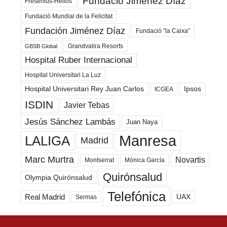
Fundació Jiménez Díaz
Fresenius-Helios
Fundació Mundial de la Felicitat
Fundación Jiménez Díaz
Fundació ”la Caixa”
Grandvalira Resorts
GBSB Global
Hospital Ruber Internacional
Hospital Universitari La Luz
Hospital Universitari Rey Juan Carlos
Ipsos
ICGEA
ISDIN
Javier Tebas
Jesús Sánchez Lambás
Juan Naya
Manresa
LALIGA
Madrid
Marc Murtra
Novartis
Montserrat
Mónica García
Quirónsalud
Olympia Quirónsalud
Telefónica
Real Madrid
UAX
Sermas