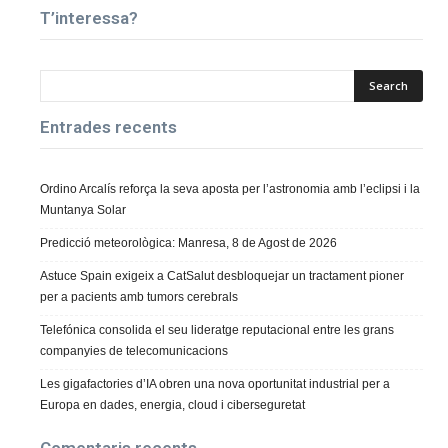
T’interessa?
Entrades recents
Ordino Arcalís reforça la seva aposta per l’astronomia amb l’eclipsi i la
Muntanya Solar
Predicció meteorològica: Manresa, 8 de Agost de 2026
Astuce Spain exigeix a CatSalut desbloquejar un tractament pioner
per a pacients amb tumors cerebrals
Telefónica consolida el seu lideratge reputacional entre les grans
companyies de telecomunicacions
Les gigafactories d’IA obren una nova oportunitat industrial per a
Europa en dades, energia, cloud i ciberseguretat
Comentaris recents