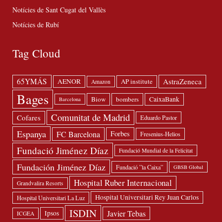
Notícies de Sant Cugat del Vallès
Notícies de Rubí
Tag Cloud
65YMÁS
AstraZeneca
AENOR
AP institute
Amazon
Bages
Biow
bombers
CaixaBank
Barcelona
Comunitat de Madrid
Cofares
Eduardo Pastor
Espanya
FC Barcelona
Forbes
Fresenius-Helios
Fundació Jiménez Díaz
Fundació Mundial de la Felicitat
Fundación Jiménez Díaz
Fundació ”la Caixa”
GBSB Global
Hospital Ruber Internacional
Grandvalira Resorts
Hospital Universitari Rey Juan Carlos
Hospital Universitari La Luz
ISDIN
Javier Tebas
Ipsos
ICGEA