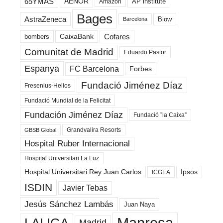
65YMÁS
AENOR
AP institute
Amazon
Bages
AstraZeneca
Biow
Barcelona
Cofares
bombers
CaixaBank
Comunitat de Madrid
Eduardo Pastor
Espanya
FC Barcelona
Forbes
Fundació Jiménez Díaz
Fresenius-Helios
Fundació Mundial de la Felicitat
Fundación Jiménez Díaz
Fundació ”la Caixa”
Grandvalira Resorts
GBSB Global
Hospital Ruber Internacional
Hospital Universitari La Luz
Hospital Universitari Rey Juan Carlos
Ipsos
ICGEA
ISDIN
Javier Tebas
Jesús Sánchez Lambás
Juan Naya
Manresa
LALIGA
Madrid