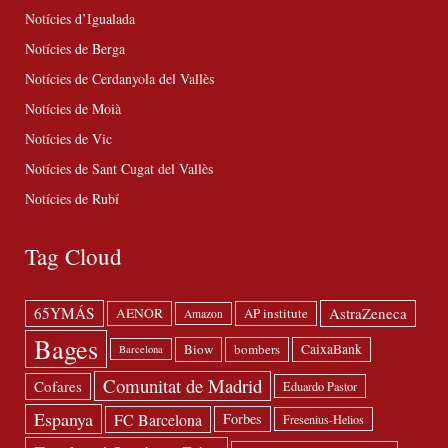
Notícies d’Igualada
Notícies de Berga
Notícies de Cerdanyola del Vallès
Notícies de Moià
Notícies de Vic
Notícies de Sant Cugat del Vallès
Notícies de Rubí
Tag Cloud
65YMÁS
AstraZeneca
AENOR
AP institute
Amazon
Bages
Biow
bombers
CaixaBank
Barcelona
Comunitat de Madrid
Cofares
Eduardo Pastor
Espanya
FC Barcelona
Forbes
Fresenius-Helios