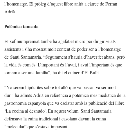
l’homenatge. El pròleg d’aquest llibre anirà a càrrec de Ferran
Adrià.
Polèmica tancada
El xef multipremiat també ha agafat el micro per dirigir-se als
assistents i s’ha mostrat molt content de poder ser a l’homenatge
de Santi Santamaria. “Segurament s’hauria d’haver fet abans, però
la vida és com és. L’important és l’avui, i avui l’important és que
tornem a ser una família”, ha dit el cuiner d’El Bulli.
“No serem hipòcrites sobre tot allò que va passar, va ser molt
dur”, ha admès Adrià en referència a polèmica més mediàtica de la
gastronomia espanyola que va esclatar amb la publicació del llibre
‘La cocina al desnudo’. En aquest volum, Santi Santamaria
defensava la cuina tradicional i casolana davant la cuina
“molecular” que s’estava imposant.