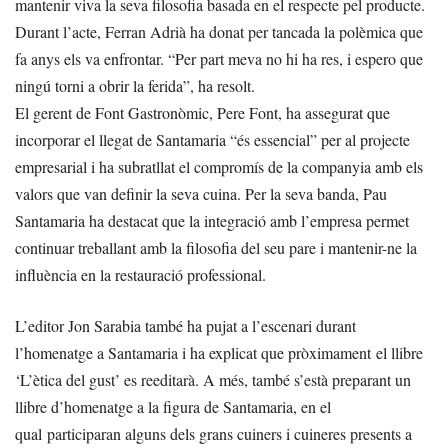
mantenir viva la seva filosofia basada en el respecte pel producte.
Durant l’acte, Ferran Adrià ha donat per tancada la polèmica que
fa anys els va enfrontar. “Per part meva no hi ha res, i espero que
ningú torni a obrir la ferida”, ha resolt.
El gerent de Font Gastronòmic, Pere Font, ha assegurat que
incorporar el llegat de Santamaria “és essencial” per al projecte
empresarial i ha subratllat el compromís de la companyia amb els
valors que van definir la seva cuina. Per la seva banda, Pau
Santamaria ha destacat que la integració amb l’empresa permet
continuar treballant amb la filosofia del seu pare i mantenir-ne la
influència en la restauració professional.
L’editor Jon Sarabia també ha pujat a l’escenari durant
l’homenatge a Santamaria i ha explicat que pròximament el llibre
‘L’ètica del gust’ es reeditarà. A més, també s’està preparant un
llibre d’homenatge a la figura de Santamaria, en el
qual participaran alguns dels grans cuiners i cuineres presents a