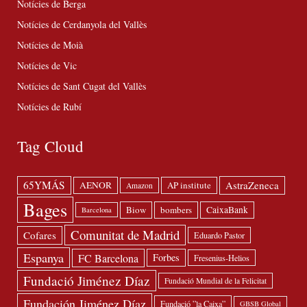
Notícies de Berga
Notícies de Cerdanyola del Vallès
Notícies de Moià
Notícies de Vic
Notícies de Sant Cugat del Vallès
Notícies de Rubí
Tag Cloud
65YMÁS
AstraZeneca
AENOR
AP institute
Amazon
Bages
Biow
bombers
CaixaBank
Barcelona
Comunitat de Madrid
Cofares
Eduardo Pastor
Espanya
FC Barcelona
Forbes
Fresenius-Helios
Fundació Jiménez Díaz
Fundació Mundial de la Felicitat
Fundación Jiménez Díaz
Fundació ”la Caixa”
GBSB Global