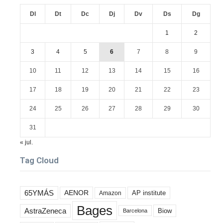
Dl
Dt
Dc
Dj
Dv
Ds
Dg
1
2
3
4
5
6
7
8
9
10
11
12
13
14
15
16
17
18
19
20
21
22
23
24
25
26
27
28
29
30
31
« jul.
Tag Cloud
65YMÁS
AENOR
AP institute
Amazon
Bages
AstraZeneca
Biow
Barcelona