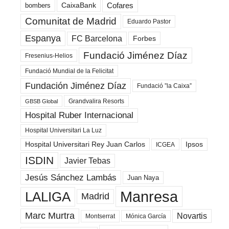
Cofares
bombers
CaixaBank
Comunitat de Madrid
Eduardo Pastor
Espanya
FC Barcelona
Forbes
Fundació Jiménez Díaz
Fresenius-Helios
Fundació Mundial de la Felicitat
Fundación Jiménez Díaz
Fundació ”la Caixa”
Grandvalira Resorts
GBSB Global
Hospital Ruber Internacional
Hospital Universitari La Luz
Hospital Universitari Rey Juan Carlos
Ipsos
ICGEA
ISDIN
Javier Tebas
Jesús Sánchez Lambás
Juan Naya
Manresa
LALIGA
Madrid
Marc Murtra
Novartis
Montserrat
Mónica García