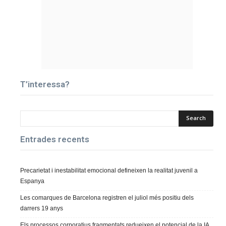
T’interessa?
Entrades recents
Precarietat i inestabilitat emocional defineixen la realitat juvenil a
Espanya
Les comarques de Barcelona registren el juliol més positiu dels
darrers 19 anys
Els processos corporatius fragmentats redueixen el potencial de la IA