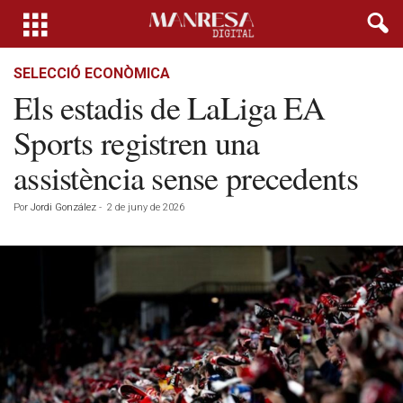
SELECCIÓ ECONÒMICA
Els estadis de LaLiga EA
Sports registren una
assistència sense precedents
Por
Jordi González
-
2 de juny de 2026