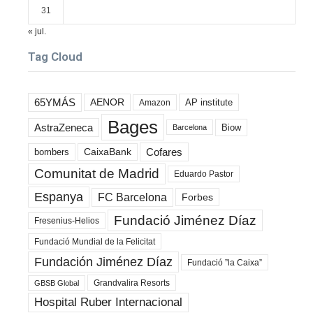
31
« jul.
Tag Cloud
65YMÁS
AENOR
AP institute
Amazon
Bages
AstraZeneca
Biow
Barcelona
Cofares
bombers
CaixaBank
Comunitat de Madrid
Eduardo Pastor
Espanya
FC Barcelona
Forbes
Fundació Jiménez Díaz
Fresenius-Helios
Fundació Mundial de la Felicitat
Fundación Jiménez Díaz
Fundació ”la Caixa”
Grandvalira Resorts
GBSB Global
Hospital Ruber Internacional