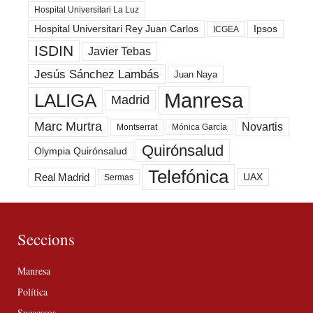
Hospital Universitari La Luz
Hospital Universitari Rey Juan Carlos
Ipsos
ICGEA
ISDIN
Javier Tebas
Jesús Sánchez Lambás
Juan Naya
Manresa
LALIGA
Madrid
Marc Murtra
Novartis
Montserrat
Mónica García
Quirónsalud
Olympia Quirónsalud
Telefónica
Real Madrid
UAX
Sermas
Seccions
Manresa
Política
Successos