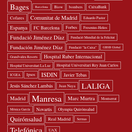
Bages
Biow
bombers
CaixaBank
Barcelona
Comunitat de Madrid
Cofares
Eduardo Pastor
Espanya
FC Barcelona
Forbes
Fresenius-Helios
Fundació Jiménez Díaz
Fundació Mundial de la Felicitat
Fundación Jiménez Díaz
Fundació ”la Caixa”
GBSB Global
Hospital Ruber Internacional
Grandvalira Resorts
Hospital Universitari Rey Juan Carlos
Hospital Universitari La Luz
ISDIN
Javier Tebas
Ipsos
ICGEA
LALIGA
Jesús Sánchez Lambás
Juan Naya
Manresa
Madrid
Marc Murtra
Montserrat
Novartis
Olympia Quirónsalud
Mónica García
Quirónsalud
Real Madrid
Sermas
Telefónica
UAX