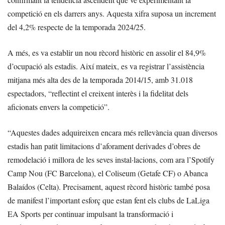
competició en els darrers anys. Aquesta xifra suposa un increment
del 4,2% respecte de la temporada 2024/25.
A més, es va establir un nou rècord històric en assolir el 84,9%
d’ocupació als estadis. Així mateix, es va registrar l’assistència
mitjana més alta des de la temporada 2014/15, amb 31.018
espectadors, “reflectint el creixent interès i la fidelitat dels
aficionats envers la competició”.
“Aquestes dades adquireixen encara més rellevància quan diversos
estadis han patit limitacions d’aforament derivades d’obres de
remodelació i millora de les seves instal·lacions, com ara l’Spotify
Camp Nou (FC Barcelona), el Coliseum (Getafe CF) o Abanca
Balaídos (Celta). Precisament, aquest rècord històric també posa
de manifest l’important esforç que estan fent els clubs de LaLiga
EA Sports per continuar impulsant la transformació i