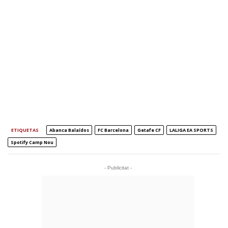
ETIQUETAS
Abanca Balaídos
FC Barcelona
Getafe CF
LALIGA EA SPORTS
Spotify Camp Nou
- Publicitat -