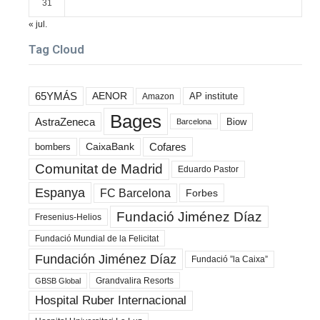
31
« jul.
Tag Cloud
65YMÁS
AENOR
AP institute
Amazon
Bages
AstraZeneca
Biow
Barcelona
Cofares
bombers
CaixaBank
Comunitat de Madrid
Eduardo Pastor
Espanya
FC Barcelona
Forbes
Fundació Jiménez Díaz
Fresenius-Helios
Fundació Mundial de la Felicitat
Fundación Jiménez Díaz
Fundació ”la Caixa”
Grandvalira Resorts
GBSB Global
Hospital Ruber Internacional