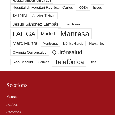
Hospital Universitari La Luz
Hospital Universitari Rey Juan Carlos
Ipsos
ICGEA
ISDIN
Javier Tebas
Jesús Sánchez Lambás
Juan Naya
Manresa
LALIGA
Madrid
Marc Murtra
Novartis
Montserrat
Mónica García
Quirónsalud
Olympia Quirónsalud
Telefónica
Real Madrid
UAX
Sermas
Seccions
Manresa
Política
Successos