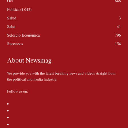
Oci
648
Política
(1.042)
Salud
3
Salut
41
Selecció Econòmica
796
Successos
154
About Newsmag
We provide you with the latest breaking news and videos straight from
the political and media industry.
Follow us on: