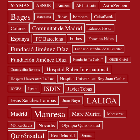
65YMÁS
AstraZeneca
AENOR
AP institute
Amazon
Bages
Biow
bombers
CaixaBank
Barcelona
Comunitat de Madrid
Cofares
Eduardo Pastor
Espanya
FC Barcelona
Forbes
Fresenius-Helios
Fundació Jiménez Díaz
Fundació Mundial de la Felicitat
Fundación Jiménez Díaz
Fundació ”la Caixa”
GBSB Global
Hospital Ruber Internacional
Grandvalira Resorts
Hospital Universitari Rey Juan Carlos
Hospital Universitari La Luz
ISDIN
Javier Tebas
Ipsos
ICGEA
LALIGA
Jesús Sánchez Lambás
Juan Naya
Manresa
Madrid
Marc Murtra
Montserrat
Novartis
Olympia Quirónsalud
Mónica García
Quirónsalud
Real Madrid
Sermas