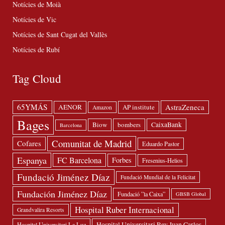
Notícies de Moià
Notícies de Vic
Notícies de Sant Cugat del Vallès
Notícies de Rubí
Tag Cloud
65YMÁS
AstraZeneca
AENOR
AP institute
Amazon
Bages
Biow
bombers
CaixaBank
Barcelona
Comunitat de Madrid
Cofares
Eduardo Pastor
Espanya
FC Barcelona
Forbes
Fresenius-Helios
Fundació Jiménez Díaz
Fundació Mundial de la Felicitat
Fundación Jiménez Díaz
Fundació ”la Caixa”
GBSB Global
Hospital Ruber Internacional
Grandvalira Resorts
Hospital Universitari Rey Juan Carlos
Hospital Universitari La Luz