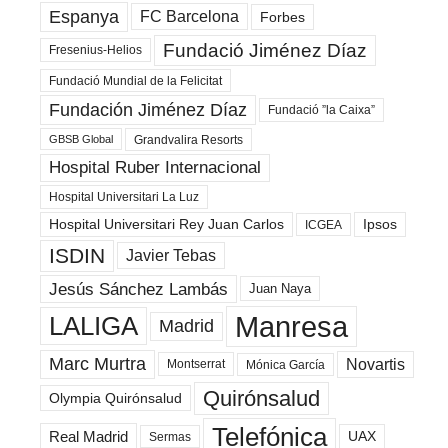
Espanya
FC Barcelona
Forbes
Fundació Jiménez Díaz
Fresenius-Helios
Fundació Mundial de la Felicitat
Fundación Jiménez Díaz
Fundació ”la Caixa”
Grandvalira Resorts
GBSB Global
Hospital Ruber Internacional
Hospital Universitari La Luz
Hospital Universitari Rey Juan Carlos
Ipsos
ICGEA
ISDIN
Javier Tebas
Jesús Sánchez Lambás
Juan Naya
Manresa
LALIGA
Madrid
Marc Murtra
Novartis
Montserrat
Mónica García
Quirónsalud
Olympia Quirónsalud
Telefónica
Real Madrid
UAX
Sermas