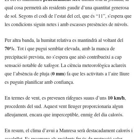
qual cosa permetrà als residents gaudir d’una quantitat generosa
de sol. Segons el codi de l’estat del cel, que és “11”, s’espera que
les condicions siguin netes i amb escasses presències de núvols.
Per altra banda, la humitat relativa es mantindrà al voltant del
70%
. Tot i que pugui semblar elevada, amb la manca de
precipitació prevista, no s’espera que això contribueixi a cap
sensació notable de xafogor. La ciència meteorològica aclareix
0 mm
que l’absència de pluja (
) fa que les activitats a l’aire lliure
es puguin planificar amb confiança.
10 km/h
En termes de vent, es preveuen ràfegues suaus d’uns
,
procedents del sud. Aquest vent lleuger proporcionaria algun
alleujament, encara que imperceptible, enmig del dia calorós.
En resum, el clima d’avui a Manresa serà destacadament calorós i
assolellat. Es recomana als residents fer ús de protecció solar