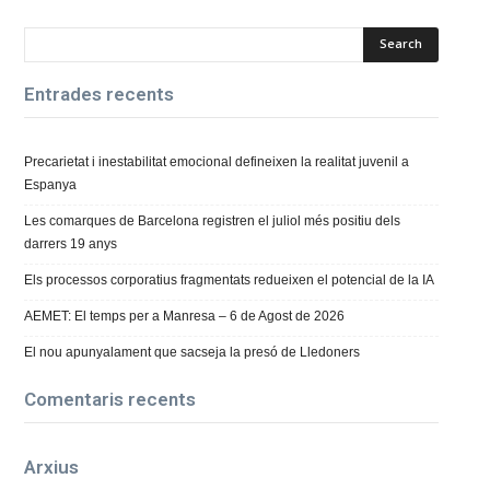
Entrades recents
Precarietat i inestabilitat emocional defineixen la realitat juvenil a
Espanya
Les comarques de Barcelona registren el juliol més positiu dels
darrers 19 anys
Els processos corporatius fragmentats redueixen el potencial de la IA
AEMET: El temps per a Manresa – 6 de Agost de 2026
El nou apunyalament que sacseja la presó de Lledoners
Comentaris recents
Arxius