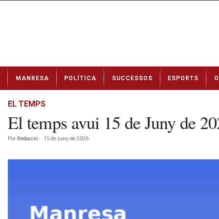
N
MANRESA
POLÍTICA
SUCCESSOS
ESPORTS
O
o
t
í
EL TEMPS
c
El temps avui 15 de Juny de 
i
e
Por
Redacció
-
15 de juny de 2026
s
d
e
M
a
n
r
e