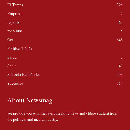
El Temps
394
Empresa
2
Esports
61
mobilitat
5
Oci
648
Política
(1.042)
Salud
3
Salut
41
Selecció Econòmica
794
Successos
154
About Newsmag
We provide you with the latest breaking news and videos straight from
the political and media industry.