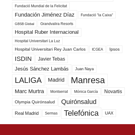
Fundació Mundial de la Felicitat
Fundación Jiménez Díaz
Fundació ”la Caixa”
Grandvalira Resorts
GBSB Global
Hospital Ruber Internacional
Hospital Universitari La Luz
Hospital Universitari Rey Juan Carlos
Ipsos
ICGEA
ISDIN
Javier Tebas
Jesús Sánchez Lambás
Juan Naya
Manresa
LALIGA
Madrid
Marc Murtra
Novartis
Montserrat
Mónica García
Quirónsalud
Olympia Quirónsalud
Telefónica
Real Madrid
UAX
Sermas