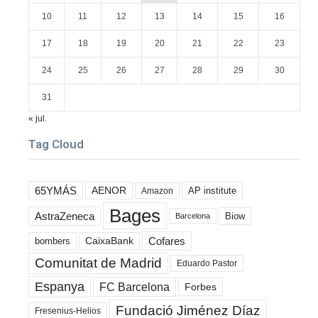
10
11
12
13
14
15
16
17
18
19
20
21
22
23
24
25
26
27
28
29
30
31
« jul.
Tag Cloud
65YMÁS
AENOR
AP institute
Amazon
Bages
AstraZeneca
Biow
Barcelona
Cofares
bombers
CaixaBank
Comunitat de Madrid
Eduardo Pastor
Espanya
FC Barcelona
Forbes
Fundació Jiménez Díaz
Fresenius-Helios