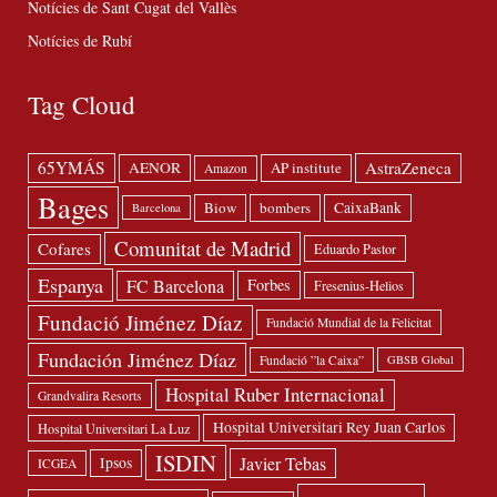
Notícies de Sant Cugat del Vallès
Notícies de Rubí
Tag Cloud
65YMÁS
AstraZeneca
AENOR
AP institute
Amazon
Bages
Biow
bombers
CaixaBank
Barcelona
Comunitat de Madrid
Cofares
Eduardo Pastor
Espanya
FC Barcelona
Forbes
Fresenius-Helios
Fundació Jiménez Díaz
Fundació Mundial de la Felicitat
Fundación Jiménez Díaz
Fundació ”la Caixa”
GBSB Global
Hospital Ruber Internacional
Grandvalira Resorts
Hospital Universitari Rey Juan Carlos
Hospital Universitari La Luz
ISDIN
Javier Tebas
Ipsos
ICGEA