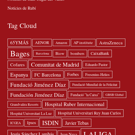
Notícies de Rubí
Tag Cloud
65YMÁS
AstraZeneca
AENOR
AP institute
Amazon
Bages
Biow
bombers
CaixaBank
Barcelona
Comunitat de Madrid
Cofares
Eduardo Pastor
Espanya
FC Barcelona
Forbes
Fresenius-Helios
Fundació Jiménez Díaz
Fundació Mundial de la Felicitat
Fundación Jiménez Díaz
Fundació ”la Caixa”
GBSB Global
Hospital Ruber Internacional
Grandvalira Resorts
Hospital Universitari Rey Juan Carlos
Hospital Universitari La Luz
ISDIN
Javier Tebas
Ipsos
ICGEA
LALIGA
Jesús Sánchez Lambás
Juan Naya