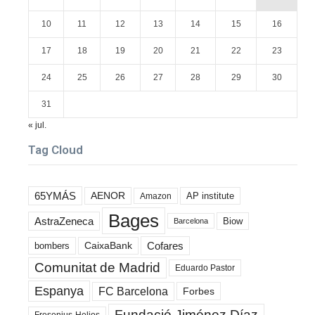
10
11
12
13
14
15
16
17
18
19
20
21
22
23
24
25
26
27
28
29
30
31
« jul.
Tag Cloud
65YMÁS
AENOR
AP institute
Amazon
Bages
AstraZeneca
Biow
Barcelona
Cofares
bombers
CaixaBank
Comunitat de Madrid
Eduardo Pastor
Espanya
FC Barcelona
Forbes
Fundació Jiménez Díaz
Fresenius-Helios