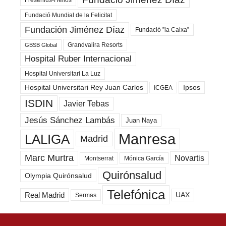
Fundació Mundial de la Felicitat
Fundación Jiménez Díaz
Fundació ”la Caixa”
Grandvalira Resorts
GBSB Global
Hospital Ruber Internacional
Hospital Universitari La Luz
Hospital Universitari Rey Juan Carlos
Ipsos
ICGEA
ISDIN
Javier Tebas
Jesús Sánchez Lambás
Juan Naya
Manresa
LALIGA
Madrid
Marc Murtra
Novartis
Montserrat
Mónica García
Quirónsalud
Olympia Quirónsalud
Telefónica
Real Madrid
UAX
Sermas