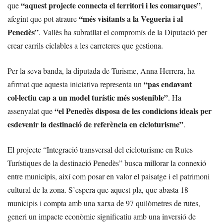
“aquest projecte connecta el territori i les comarques”
que
,
“més visitants a la Vegueria i al
afegint que pot atraure
Penedès”
. Vallès ha subratllat el compromís de la Diputació per
crear carrils ciclables a les carreteres que gestiona.
Per la seva banda, la diputada de Turisme, Anna Herrera, ha
“pas endavant
afirmat que aquesta iniciativa representa un
col·lectiu cap a un model turístic més sostenible”
. Ha
“el Penedès disposa de les condicions ideals per
assenyalat que
esdevenir la destinació de referència en cicloturisme”
.
El projecte “Integració transversal del cicloturisme en Rutes
Turístiques de la destinació Penedès” busca millorar la connexió
entre municipis, així com posar en valor el paisatge i el patrimoni
cultural de la zona. S’espera que aquest pla, que abasta 18
municipis i compta amb una xarxa de 97 quilòmetres de rutes,
generi un impacte econòmic significatiu amb una inversió de