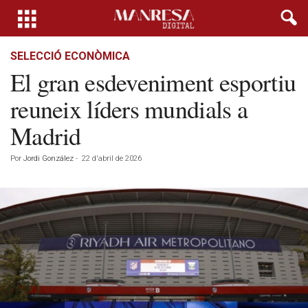
SELECCIÓ ECONÒMICA
El gran esdeveniment esportiu
reuneix líders mundials a
Madrid
Por
Jordi González
-
22 d'abril de 2026