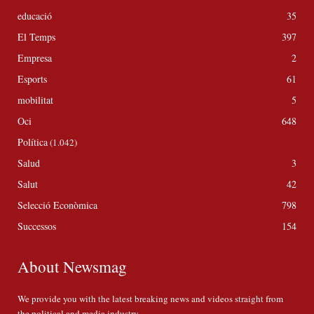
educació
35
El Temps
397
Empresa
2
Esports
61
mobilitat
5
Oci
648
Política
(1.042)
Salud
3
Salut
42
Selecció Econòmica
798
Successos
154
About Newsmag
We provide you with the latest breaking news and videos straight from
the political and media industry.