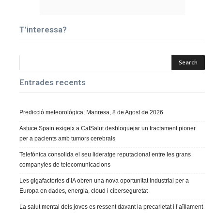
T’interessa?
Entrades recents
Predicció meteorològica: Manresa, 8 de Agost de 2026
Astuce Spain exigeix a CatSalut desbloquejar un tractament pioner
per a pacients amb tumors cerebrals
Telefónica consolida el seu lideratge reputacional entre les grans
companyies de telecomunicacions
Les gigafactories d’IA obren una nova oportunitat industrial per a
Europa en dades, energia, cloud i ciberseguretat
La salut mental dels joves es ressent davant la precarietat i l’aïllament