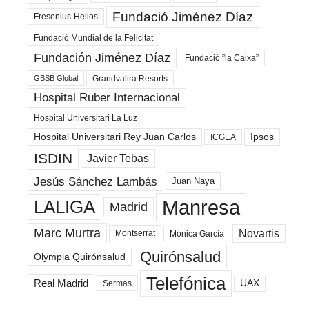
Fundació Jiménez Díaz
Fresenius-Helios
Fundació Mundial de la Felicitat
Fundación Jiménez Díaz
Fundació ”la Caixa”
Grandvalira Resorts
GBSB Global
Hospital Ruber Internacional
Hospital Universitari La Luz
Hospital Universitari Rey Juan Carlos
Ipsos
ICGEA
ISDIN
Javier Tebas
Jesús Sánchez Lambás
Juan Naya
Manresa
LALIGA
Madrid
Marc Murtra
Novartis
Montserrat
Mónica García
Quirónsalud
Olympia Quirónsalud
Telefónica
Real Madrid
UAX
Sermas