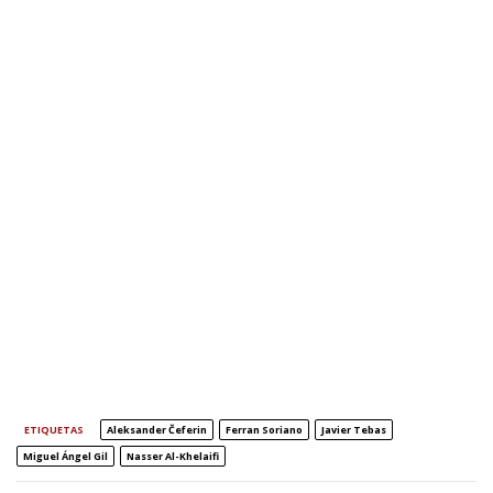
ETIQUETAS
Aleksander Čeferin
Ferran Soriano
Javier Tebas
Miguel Ángel Gil
Nasser Al-Khelaifi