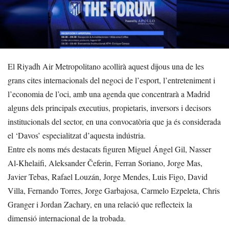
El Riyadh Air Metropolitano acollirà aquest dijous una de les
grans cites internacionals del negoci de l’esport, l’entreteniment i
l’economia de l’oci, amb una agenda que concentrarà a Madrid
alguns dels principals executius, propietaris, inversors i decisors
institucionals del sector, en una convocatòria que ja és considerada
el ‘Davos’ especialitzat d’aquesta indústria.
Entre els noms més destacats figuren Miguel Ángel Gil, Nasser
Al-Khelaifi, Aleksander Čeferin, Ferran Soriano, Jorge Mas,
Javier Tebas, Rafael Louzán, Jorge Mendes, Luis Figo, David
Villa, Fernando Torres, Jorge Garbajosa, Carmelo Ezpeleta, Chris
Granger i Jordan Zachary, en una relació que reflecteix la
dimensió internacional de la trobada.