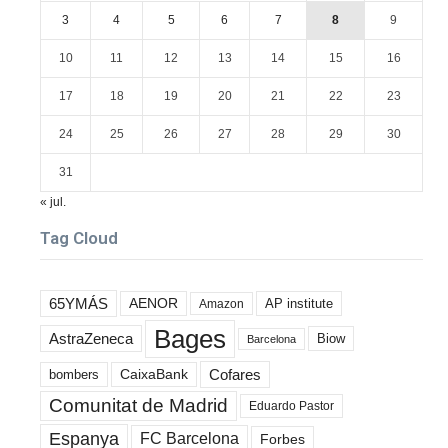
3
4
5
6
7
8
9
10
11
12
13
14
15
16
17
18
19
20
21
22
23
24
25
26
27
28
29
30
31
« jul.
Tag Cloud
65YMÁS
AENOR
AP institute
Amazon
Bages
AstraZeneca
Biow
Barcelona
Cofares
bombers
CaixaBank
Comunitat de Madrid
Eduardo Pastor
Espanya
FC Barcelona
Forbes