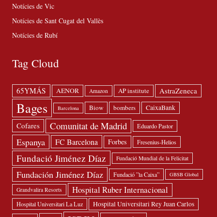
Notícies de Vic
Notícies de Sant Cugat del Vallès
Notícies de Rubí
Tag Cloud
65YMÁS
AstraZeneca
AENOR
AP institute
Amazon
Bages
Biow
bombers
CaixaBank
Barcelona
Comunitat de Madrid
Cofares
Eduardo Pastor
Espanya
FC Barcelona
Forbes
Fresenius-Helios
Fundació Jiménez Díaz
Fundació Mundial de la Felicitat
Fundación Jiménez Díaz
Fundació ”la Caixa”
GBSB Global
Hospital Ruber Internacional
Grandvalira Resorts
Hospital Universitari Rey Juan Carlos
Hospital Universitari La Luz