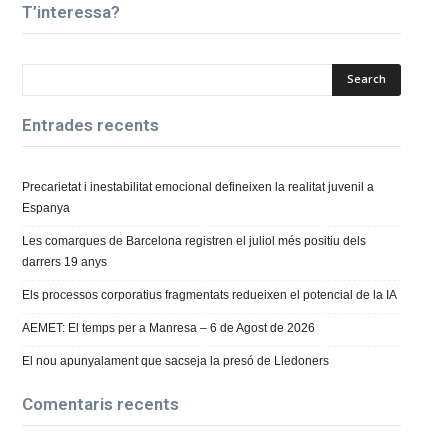
T’interessa?
Entrades recents
Precarietat i inestabilitat emocional defineixen la realitat juvenil a
Espanya
Les comarques de Barcelona registren el juliol més positiu dels
darrers 19 anys
Els processos corporatius fragmentats redueixen el potencial de la IA
AEMET: El temps per a Manresa – 6 de Agost de 2026
El nou apunyalament que sacseja la presó de Lledoners
Comentaris recents