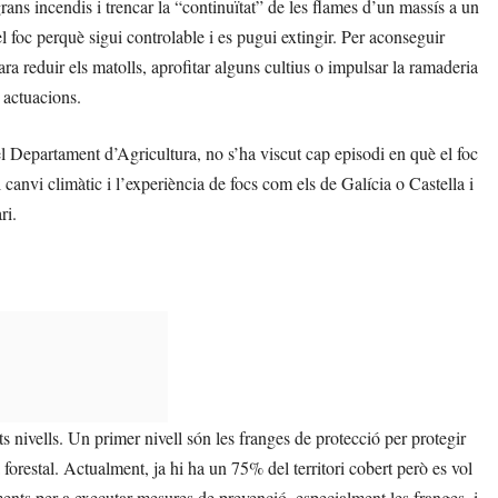
rans incendis i trencar la “continuïtat” de les flames d’un massís a un
foc perquè sigui controlable i es pugui extingir. Per aconseguir
a reduir els matolls, aprofitar alguns cultius o impulsar la ramaderia
 actuacions.
l Departament d’Agricultura, no s’ha viscut cap episodi en què el foc
 canvi climàtic i l’experiència de focs com els de Galícia o Castella i
ri.
ts nivells. Un primer nivell són les franges de protecció per protegir
 forestal. Actualment, ja hi ha un 75% del territori cobert però es vol
ments per a executar mesures de prevenció, especialment les franges, i