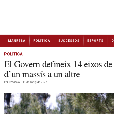
N
MANRESA
POLÍTICA
SUCCESSOS
ESPORTS
O
o
t
í
POLÍTICA
c
El Govern defineix 14 eixos de c
i
e
d’un massís a un altre
s
d
Por
Redacció
-
11 de maig de 2026
e
M
a
n
r
e