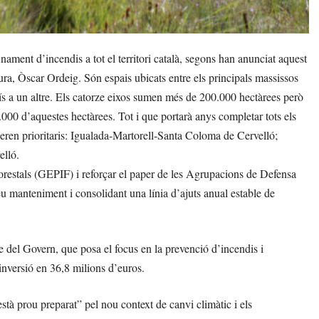
ament d’incendis a tot el territori català, segons han anunciat aquest
ltura, Òscar Ordeig. Són espais ubicats entre els principals massissos
sís a un altre. Els catorze eixos sumen més de 200.000 hectàrees però
4.000 d’aquestes hectàrees. Tot i que portarà anys completar tots els
ideren prioritaris: Igualada-Martorell-Santa Coloma de Cervelló;
elló.
restals (GEPIF) i reforçar el paper de les Agrupacions de Defensa
eu manteniment i consolidant una línia d’ajuts anual estable de
le del Govern, que posa el focus en la prevenció d’incendis i
 inversió en 36,8 milions d’euros.
està prou preparat” pel nou context de canvi climàtic i els