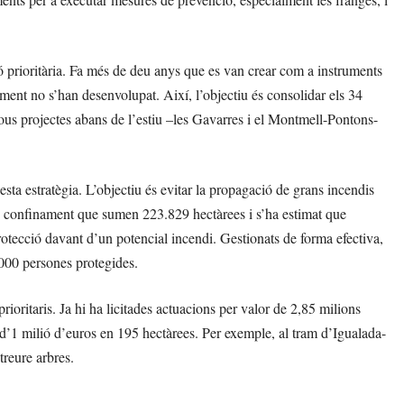
 prioritària. Fa més de deu anys que es van crear com a instruments
ament no s’han desenvolupat. Així, l’objectiu és consolidar els 34
ous projectes abans de l’estiu –les Gavarres i el Montmell-Pontons-
esta estratègia. L’objectiu és evitar la propagació de grans incendis
 de confinament que sumen 223.829 hectàrees i s’ha estimat que
otecció davant d’un potencial incendi. Gestionats de forma efectiva,
.000 persones protegides.
rioritaris. Ja hi ha licitades actuacions per valor de 2,85 milions
p d’1 milió d’euros en 195 hectàrees. Per exemple, al tram d’Igualada-
treure arbres.