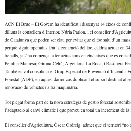
ACN El Bruc – El Govern ha identificat i dissenyat 14 eixos de confin
dilluns la consellera d’Interior, Núria Parlon, i el conseller d’Agricu
de Catalunya que poden ser clau per evitar que el foc salti d’un mas
perquè siguin operatius fent la contenció del foc, caldria actuar en 3
treballs, ja s’ha començat a fer actuacions en cinc eixos que es cons
Perafita-Manresa; Girona-Celrà; Argentona-La Roca; i Rasquera-Per
També es vol consolidar el Grup Especial de Prevenció d’Incendis Fo
Forestal (ADF), en aquest darrer cas duplicant el suport destinat al s
renovació de vehicles i altra maquinària.
Tot plegat forma part de la nova estratègia de gestió forestal sostenib
l’adaptació al canvi climàtic i que preveu en total un increment de la
El conseller d’Agricultura, Òscar Ordreig, admet que el territori “no 