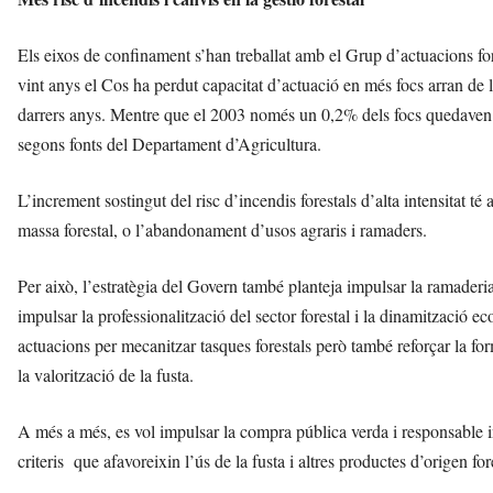
Els eixos de confinament s’han treballat amb el Grup d’actuacions f
vint anys el Cos ha perdut capacitat d’actuació en més focs arran de l
darrers anys. Mentre que el 2003 només un 0,2% dels focs quedaven fo
segons fonts del Departament d’Agricultura.
L’increment sostingut del risc d’incendis forestals d’alta intensitat té 
massa forestal, o l’abandonament d’usos agraris i ramaders.
Per això, l’estratègia del Govern també planteja impulsar la ramaderia
impulsar la professionalització del sector forestal i la dinamització 
actuacions per mecanitzar tasques forestals però també reforçar la form
la valorització de la fusta.
A més a més, es vol impulsar la compra pública verda i responsable inc
criteris que afavoreixin l’ús de la fusta i altres productes d’origen fore