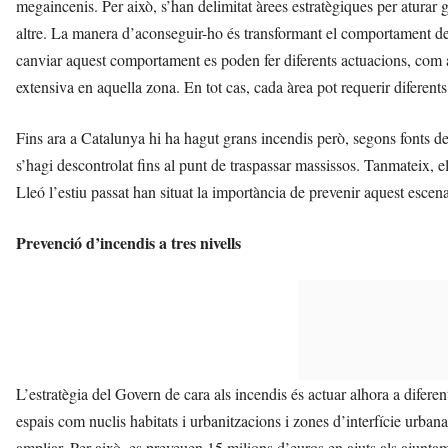
megaincenis. Per això, s’han delimitat àrees estratègiques per aturar g
altre. La manera d’aconseguir-ho és transformant el comportament del 
canviar aquest comportament es poden fer diferents actuacions, com ar
extensiva en aquella zona. En tot cas, cada àrea pot requerir diferents
Fins ara a Catalunya hi ha hagut grans incendis però, segons fonts de
s’hagi descontrolat fins al punt de traspassar massissos. Tanmateix, el
Lleó l’estiu passat han situat la importància de prevenir aquest escena
Prevenció d’incendis a tres nivells
L’estratègia del Govern de cara als incendis és actuar alhora a diferen
espais com nuclis habitats i urbanitzacions i zones d’interfície urbana
ampliar. Per això, es preveuen 15 milions d’euros en ajuts als ajunta