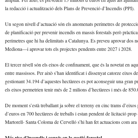
la redacció i actualització dels Plans de Prevenció d’Incendis (PPI).
Un segon nivell d’actuació són els anomenats perímetres de protecció
de planificació per prevenir incendis en massís forestals però pràctic
perímetres que hi ha delimitats a Catalunya. Es preveu aprovar dos n
Mediona—i aprovar tots els projectes pendents entre 2027 i 2028.
El tercer nivell són els eixos de confinament, que és la novetat en aqu
entre massissos. Per això s’han identificat i dissenyat catorze eixos
gestionant 34.194 d’aquestes hectàrees es pot aconseguir una gran pr
els eixos permetrien tenir més de 2 milions d’hectàrees i més de 850
De moment s’està treballant ja sobre el terreny en cinc trams d’eixos p
d’euros en 700 hectàrees de treballs i estan pendent de licitació pro
Martorell- Santa Coloma de Cervelló s’hi han fet actuacions com ara 
Més risc d’incendis i canvis en la gestió forestal