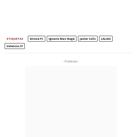
ETIQUETAS
Girona FC
Ignacio Mas-Bagà
Javier Solís
LALIGA
Valencia CF
- Publicitat -