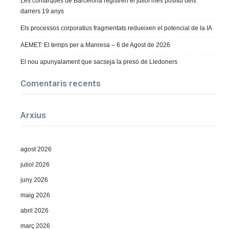
Les comarques de Barcelona registren el juliol més positiu dels
darrers 19 anys
Els processos corporatius fragmentats redueixen el potencial de la IA
AEMET: El temps per a Manresa – 6 de Agost de 2026
El nou apunyalament que sacseja la presó de Lledoners
Comentaris recents
Arxius
agost 2026
juliol 2026
juny 2026
maig 2026
abril 2026
març 2026