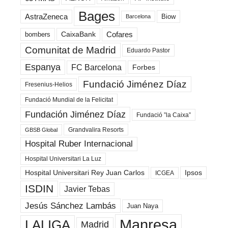
Bages
AstraZeneca
Biow
Barcelona
Cofares
bombers
CaixaBank
Comunitat de Madrid
Eduardo Pastor
Espanya
FC Barcelona
Forbes
Fundació Jiménez Díaz
Fresenius-Helios
Fundació Mundial de la Felicitat
Fundación Jiménez Díaz
Fundació ”la Caixa”
Grandvalira Resorts
GBSB Global
Hospital Ruber Internacional
Hospital Universitari La Luz
Hospital Universitari Rey Juan Carlos
Ipsos
ICGEA
ISDIN
Javier Tebas
Jesús Sánchez Lambás
Juan Naya
Manresa
LALIGA
Madrid