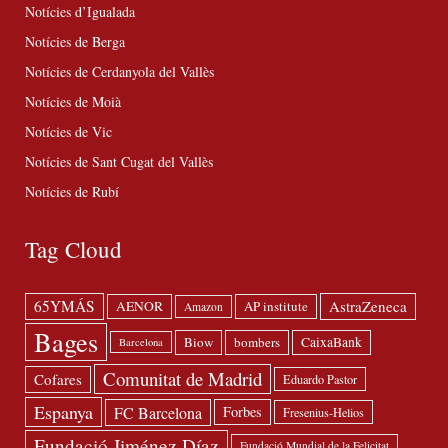
Notícies d’Igualada
Notícies de Berga
Notícies de Cerdanyola del Vallès
Notícies de Moià
Notícies de Vic
Notícies de Sant Cugat del Vallès
Notícies de Rubí
Tag Cloud
65YMÁS
AstraZeneca
AENOR
AP institute
Amazon
Bages
Biow
bombers
CaixaBank
Barcelona
Comunitat de Madrid
Cofares
Eduardo Pastor
Espanya
FC Barcelona
Forbes
Fresenius-Helios
Fundació Jiménez Díaz
Fundació Mundial de la Felicitat