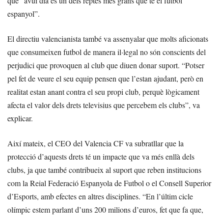
que “avui dia és un dels reptes més grans que té el futbol
espanyol”.
El directiu valencianista també va assenyalar que molts aficionats
que consumeixen futbol de manera il·legal no són conscients del
perjudici que provoquen al club que diuen donar suport. “Potser
pel fet de veure el seu equip pensen que l’estan ajudant, però en
realitat estan anant contra el seu propi club, perquè lògicament
afecta el valor dels drets televisius que percebem els clubs”, va
explicar.
Així mateix, el CEO del Valencia CF va subratllar que la
protecció d’aquests drets té un impacte que va més enllà dels
clubs, ja que també contribueix al suport que reben institucions
com la Reial Federació Espanyola de Futbol o el Consell Superior
d’Esports, amb efectes en altres disciplines. “En l’últim cicle
olímpic estem parlant d’uns 200 milions d’euros, fet que fa que,