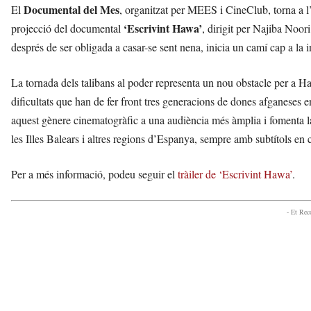
Documental del Mes
El
, organitzat per MEES i CineClub, torna a l
‘Escrivint Hawa’
projecció del documental
, dirigit per Najiba Noo
després de ser obligada a casar-se sent nena, inicia un camí cap a la 
La tornada dels talibans al poder representa un nou obstacle per a H
dificultats que han de fer front tres generacions de dones afganeses en 
aquest gènere cinematogràfic a una audiència més àmplia i fomenta la 
les Illes Balears i altres regions d’Espanya, sempre amb subtítols en c
Per a més informació, podeu seguir el
tràiler de ‘Escrivint Hawa’
.
- Et Re