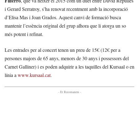
Filferro
, que va néixer el 2015 com un duet entre David Repullès
i Gerard Serratroy, s’ha renovat recentment amb la incorporació
d’Elisa Mas i Joan Grados. Aquest canvi de formació busca
mantenir l’essència original del grup alhora que li atorga un so
més potent i refinat.
Les entrades per al concert tenen un preu de 15€ (12€ per a
persones majors de 65 anys, menors de 30 anys i possessors del
Carnet Galliner) i es poden adquirir a les taquilles del Kursaal o en
línia a
www.kursaal.cat
.
- Et Recomanem -