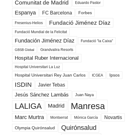
Comunitat de Madrid
Eduardo Pastor
Espanya
FC Barcelona
Forbes
Fundació Jiménez Díaz
Fresenius-Helios
Fundació Mundial de la Felicitat
Fundación Jiménez Díaz
Fundació ”la Caixa”
Grandvalira Resorts
GBSB Global
Hospital Ruber Internacional
Hospital Universitari La Luz
Hospital Universitari Rey Juan Carlos
Ipsos
ICGEA
ISDIN
Javier Tebas
Jesús Sánchez Lambás
Juan Naya
Manresa
LALIGA
Madrid
Marc Murtra
Novartis
Montserrat
Mónica García
Quirónsalud
Olympia Quirónsalud