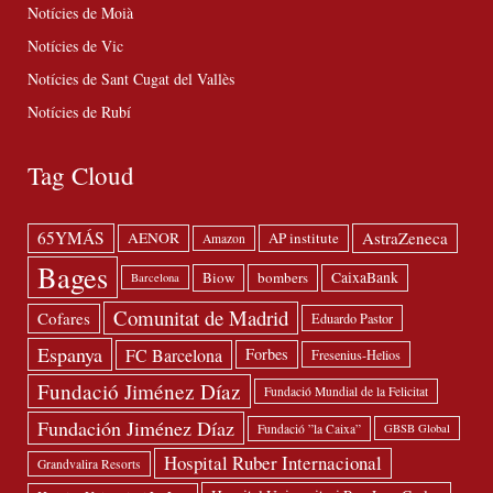
Notícies de Moià
Notícies de Vic
Notícies de Sant Cugat del Vallès
Notícies de Rubí
Tag Cloud
65YMÁS
AstraZeneca
AENOR
AP institute
Amazon
Bages
Biow
bombers
CaixaBank
Barcelona
Comunitat de Madrid
Cofares
Eduardo Pastor
Espanya
FC Barcelona
Forbes
Fresenius-Helios
Fundació Jiménez Díaz
Fundació Mundial de la Felicitat
Fundación Jiménez Díaz
Fundació ”la Caixa”
GBSB Global
Hospital Ruber Internacional
Grandvalira Resorts