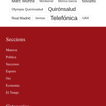
Marc Murtra
Novartis
Montserrat
Mónica García
Quirónsalud
Olympia Quirónsalud
Telefónica
Real Madrid
UAX
Sermas
Seccions
Manresa
Política
Successos
Esports
Oci
Economia
El Temps