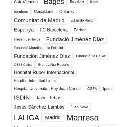
Bages
AstraZeneca
Biow
Barcelona
Cofares
bombers
CaixaBank
Comunitat de Madrid
Eduardo Pastor
Espanya
FC Barcelona
Forbes
Fundació Jiménez Díaz
Fresenius-Helios
Fundació Mundial de la Felicitat
Fundación Jiménez Díaz
Fundació ”la Caixa”
Grandvalira Resorts
GBSB Global
Hospital Ruber Internacional
Hospital Universitari La Luz
Hospital Universitari Rey Juan Carlos
Ipsos
ICGEA
ISDIN
Javier Tebas
Jesús Sánchez Lambás
Juan Naya
Manresa
LALIGA
Madrid