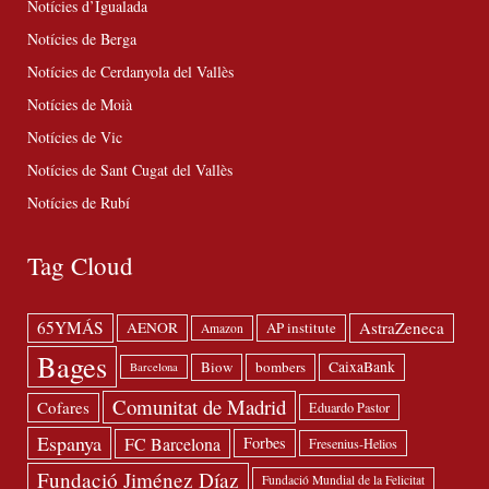
Notícies d’Igualada
Notícies de Berga
Notícies de Cerdanyola del Vallès
Notícies de Moià
Notícies de Vic
Notícies de Sant Cugat del Vallès
Notícies de Rubí
Tag Cloud
65YMÁS
AstraZeneca
AENOR
AP institute
Amazon
Bages
Biow
bombers
CaixaBank
Barcelona
Comunitat de Madrid
Cofares
Eduardo Pastor
Espanya
FC Barcelona
Forbes
Fresenius-Helios
Fundació Jiménez Díaz
Fundació Mundial de la Felicitat