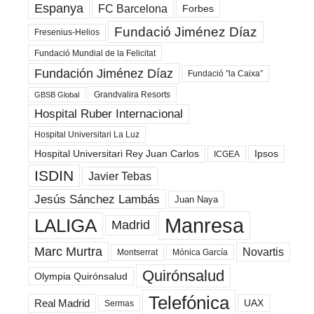
Espanya
FC Barcelona
Forbes
Fundació Jiménez Díaz
Fresenius-Helios
Fundació Mundial de la Felicitat
Fundación Jiménez Díaz
Fundació ”la Caixa”
Grandvalira Resorts
GBSB Global
Hospital Ruber Internacional
Hospital Universitari La Luz
Hospital Universitari Rey Juan Carlos
Ipsos
ICGEA
ISDIN
Javier Tebas
Jesús Sánchez Lambás
Juan Naya
Manresa
LALIGA
Madrid
Marc Murtra
Novartis
Montserrat
Mónica García
Quirónsalud
Olympia Quirónsalud
Telefónica
Real Madrid
UAX
Sermas