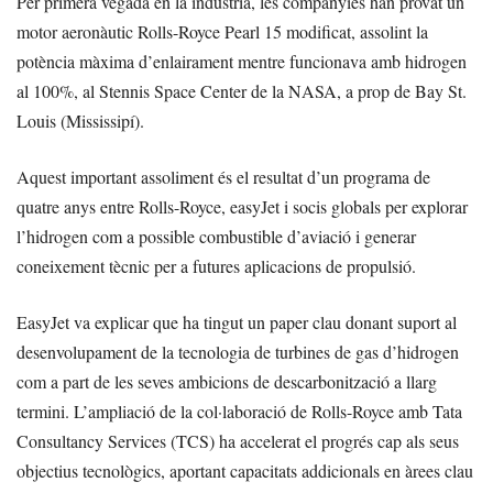
Per primera vegada en la indústria, les companyies han provat un
motor aeronàutic Rolls-Royce Pearl 15 modificat, assolint la
potència màxima d’enlairament mentre funcionava amb hidrogen
al 100%, al Stennis Space Center de la NASA, a prop de Bay St.
Louis (Mississipí).
Aquest important assoliment és el resultat d’un programa de
quatre anys entre Rolls-Royce, easyJet i socis globals per explorar
l’hidrogen com a possible combustible d’aviació i generar
coneixement tècnic per a futures aplicacions de propulsió.
EasyJet va explicar que ha tingut un paper clau donant suport al
desenvolupament de la tecnologia de turbines de gas d’hidrogen
com a part de les seves ambicions de descarbonització a llarg
termini. L’ampliació de la col·laboració de Rolls-Royce amb Tata
Consultancy Services (TCS) ha accelerat el progrés cap als seus
objectius tecnològics, aportant capacitats addicionals en àrees clau