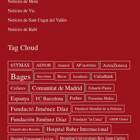
Notícies de Moià
Notícies de Vic
Notícies de Sant Cugat del Vallès
Notícies de Rubí
Tag Cloud
65YMÁS
AstraZeneca
AENOR
AP institute
Amazon
Bages
Biow
bombers
CaixaBank
Barcelona
Comunitat de Madrid
Cofares
Eduardo Pastor
Espanya
FC Barcelona
Forbes
Fresenius-Helios
Fundació Jiménez Díaz
Fundació Mundial de la Felicitat
Fundación Jiménez Díaz
Fundació ”la Caixa”
GBSB Global
Hospital Ruber Internacional
Grandvalira Resorts
Hospital Universitari Rey Juan Carlos
Hospital Universitari La Luz