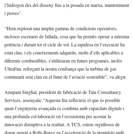
l’hidrogen des del disseny fins a la posada en marxa, manteniment
i proves”.
“Hem explorat una àmplia gamma de condicions operatives,
inclosos escenaris de fallada, cosa que ha permès operar a màxima
potència i durant tot el cicle de vol. La rapidesa en l’execució ha
estat clau, i els coneixements adquirits, molts d’ells aplicables a
diferents combustibles, s’utilitzaran en futurs programes, inclòs
UltraFan, reforçant la nostra confiança que la turbina de gas
continuarà sent clau en el futur de l’aviació sostenible”, va afegir.
Anupam Singhal, president de fabricació de Tata Consultancy
Services, assenyala: “Aquesta fita reflecteix el que és possible
quan l’enginyeria avançada es combina amb capacitats digitals i
una profunda col·laboració en l’ecosistema per acostar la
innovació disruptiva a la realitat. A TCS, estem orgullosos de
donar suport a Rolls-Royce en l’acceleració de la propulsió amb