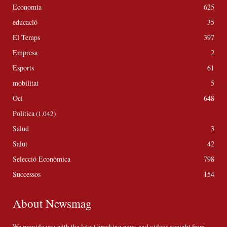
Economia
625
educació
35
El Temps
397
Empresa
2
Esports
61
mobilitat
5
Oci
648
Política
(1.042)
Salud
3
Salut
42
Selecció Econòmica
798
Successos
154
About Newsmag
We provide you with the latest breaking news and videos straight from