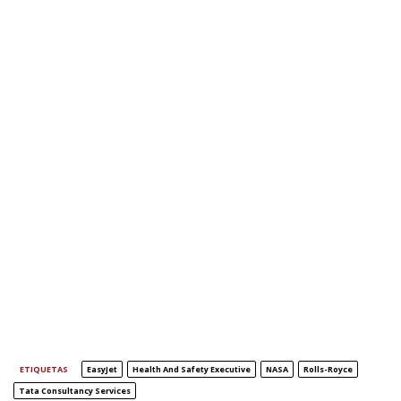
ETIQUETAS
EasyJet
Health And Safety Executive
NASA
Rolls-Royce
Tata Consultancy Services