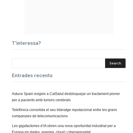
T’interessa?
Entrades recents
Astuce Spain exigeix a CatSalut desbloquejar un tractament pioner
per a pacients amb tumors cerebrals
Telefónica consolida el seu lideratge reputacional entre les grans
companyies de telecomunicacions
Les gigafactories d’IA obren una nova oportunitat industrial per a
Europa en dades, energia, cloud i ciberseguretat