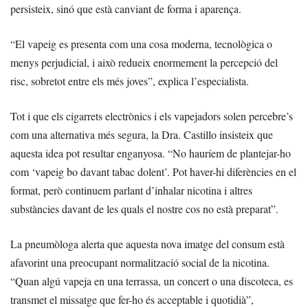
persisteix, sinó que està canviant de forma i aparença.
“El vapeig es presenta com una cosa moderna, tecnològica o
menys perjudicial, i això redueix enormement la percepció del
risc, sobretot entre els més joves”, explica l’especialista.
Tot i que els cigarrets electrònics i els vapejadors solen percebre’s
com una alternativa més segura, la Dra. Castillo insisteix que
aquesta idea pot resultar enganyosa. “No hauríem de plantejar-ho
com ‘vapeig bo davant tabac dolent’. Pot haver-hi diferències en el
format, però continuem parlant d’inhalar nicotina i altres
substàncies davant de les quals el nostre cos no està preparat”.
La pneumòloga alerta que aquesta nova imatge del consum està
afavorint una preocupant normalització social de la nicotina.
“Quan algú vapeja en una terrassa, un concert o una discoteca, es
transmet el missatge que fer-ho és acceptable i quotidià”,