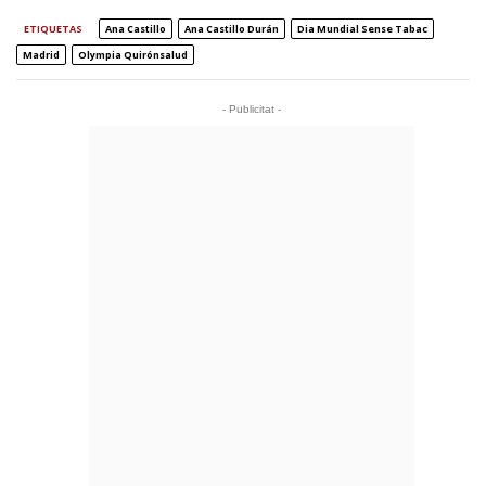
ETIQUETAS
Ana Castillo
Ana Castillo Durán
Dia Mundial Sense Tabac
Madrid
Olympia Quirónsalud
- Publicitat -