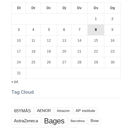
Dl
Dt
Dc
Dj
Dv
Ds
Dg
1
2
3
4
5
6
7
8
9
10
11
12
13
14
15
16
17
18
19
20
21
22
23
24
25
26
27
28
29
30
31
« jul.
Tag Cloud
65YMÁS
AENOR
AP institute
Amazon
Bages
AstraZeneca
Biow
Barcelona