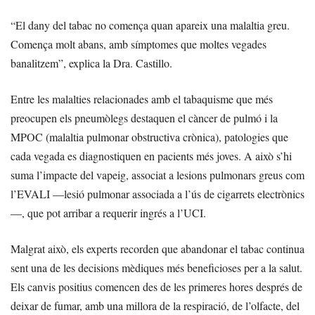
“El dany del tabac no comença quan apareix una malaltia greu.
Comença molt abans, amb símptomes que moltes vegades
banalitzem”, explica la Dra. Castillo.
Entre les malalties relacionades amb el tabaquisme que més
preocupen els pneumòlegs destaquen el càncer de pulmó i la
MPOC (malaltia pulmonar obstructiva crònica), patologies que
cada vegada es diagnostiquen en pacients més joves. A això s’hi
suma l’impacte del vapeig, associat a lesions pulmonars greus com
l’EVALI —lesió pulmonar associada a l’ús de cigarrets electrònics
—, que pot arribar a requerir ingrés a l’UCI.
Malgrat això, els experts recorden que abandonar el tabac continua
sent una de les decisions mèdiques més beneficioses per a la salut.
Els canvis positius comencen des de les primeres hores després de
deixar de fumar, amb una millora de la respiració, de l’olfacte, del