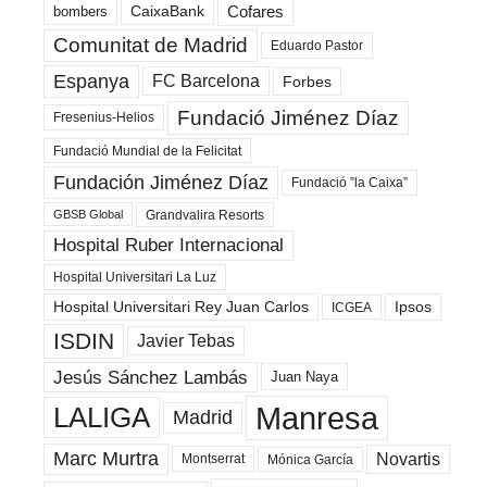
Cofares
bombers
CaixaBank
Comunitat de Madrid
Eduardo Pastor
Espanya
FC Barcelona
Forbes
Fundació Jiménez Díaz
Fresenius-Helios
Fundació Mundial de la Felicitat
Fundación Jiménez Díaz
Fundació ”la Caixa”
Grandvalira Resorts
GBSB Global
Hospital Ruber Internacional
Hospital Universitari La Luz
Hospital Universitari Rey Juan Carlos
Ipsos
ICGEA
ISDIN
Javier Tebas
Jesús Sánchez Lambás
Juan Naya
Manresa
LALIGA
Madrid
Marc Murtra
Novartis
Montserrat
Mónica García