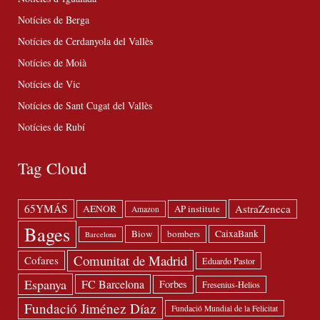
Notícies de Berga
Notícies de Cerdanyola del Vallès
Notícies de Moià
Notícies de Vic
Notícies de Sant Cugat del Vallès
Notícies de Rubí
Tag Cloud
65YMÁS
AstraZeneca
AENOR
AP institute
Amazon
Bages
Biow
bombers
CaixaBank
Barcelona
Comunitat de Madrid
Cofares
Eduardo Pastor
Espanya
FC Barcelona
Forbes
Fresenius-Helios
Fundació Jiménez Díaz
Fundació Mundial de la Felicitat