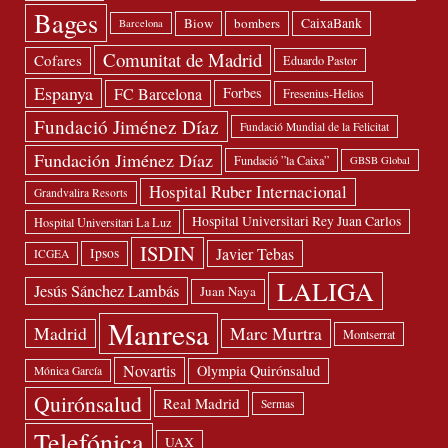
Bages
Biow
bombers
CaixaBank
Barcelona
Comunitat de Madrid
Cofares
Eduardo Pastor
Espanya
FC Barcelona
Forbes
Fresenius-Helios
Fundació Jiménez Díaz
Fundació Mundial de la Felicitat
Fundación Jiménez Díaz
Fundació ”la Caixa”
GBSB Global
Hospital Ruber Internacional
Grandvalira Resorts
Hospital Universitari Rey Juan Carlos
Hospital Universitari La Luz
ISDIN
Javier Tebas
Ipsos
ICGEA
LALIGA
Jesús Sánchez Lambás
Juan Naya
Manresa
Madrid
Marc Murtra
Montserrat
Novartis
Olympia Quirónsalud
Mónica García
Quirónsalud
Real Madrid
Sermas
Telefónica
UAX