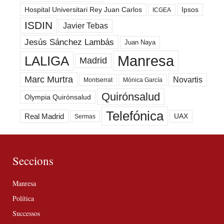
Hospital Universitari Rey Juan Carlos
Ipsos
ICGEA
ISDIN
Javier Tebas
Jesús Sánchez Lambás
Juan Naya
Manresa
LALIGA
Madrid
Marc Murtra
Novartis
Montserrat
Mónica García
Quirónsalud
Olympia Quirónsalud
Telefónica
Real Madrid
UAX
Sermas
Seccions
Manresa
Política
Successos