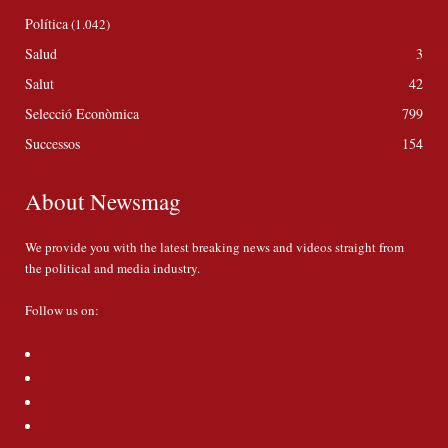
Política
(1.042)
Salud
3
Salut
42
Selecció Econòmica
799
Successos
154
About Newsmag
We provide you with the latest breaking news and videos straight from
the political and media industry.
Follow us on: