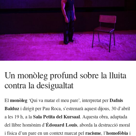
Un monòleg profund sobre la lluita
contra la desigualtat
monòleg
Dafnis
El
‘Qui va matar el meu pare’, interpretat per
Balduz
i dirigit per Pau Roca, s’estrenarà aquest dijous, 30 d’abril
Sala Petita del Kursaal
a les 19 h, a la
. Aquesta obra, adaptada
Édouard Louis
del llibre homònim d’
, aborda la destrucció moral
racisme
homofòbia
i física d’un pare en un context marcat pel
, l’
i