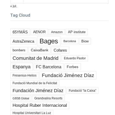
« jul.
Tag Cloud
65YMÁS
AENOR
AP institute
Amazon
Bages
AstraZeneca
Biow
Barcelona
Cofares
bombers
CaixaBank
Comunitat de Madrid
Eduardo Pastor
Espanya
FC Barcelona
Forbes
Fundació Jiménez Díaz
Fresenius-Helios
Fundació Mundial de la Felicitat
Fundación Jiménez Díaz
Fundació ”la Caixa”
Grandvalira Resorts
GBSB Global
Hospital Ruber Internacional
Hospital Universitari La Luz