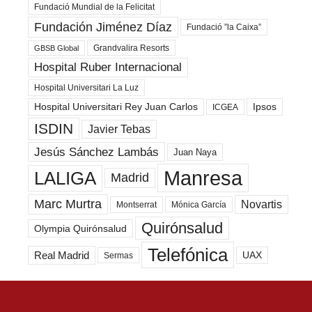
Fundació Mundial de la Felicitat
Fundación Jiménez Díaz
Fundació ”la Caixa”
Grandvalira Resorts
GBSB Global
Hospital Ruber Internacional
Hospital Universitari La Luz
Hospital Universitari Rey Juan Carlos
Ipsos
ICGEA
ISDIN
Javier Tebas
Jesús Sánchez Lambás
Juan Naya
Manresa
LALIGA
Madrid
Marc Murtra
Novartis
Montserrat
Mónica García
Quirónsalud
Olympia Quirónsalud
Telefónica
Real Madrid
UAX
Sermas