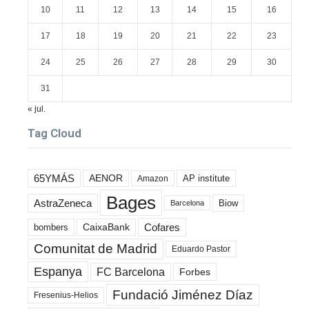
10
11
12
13
14
15
16
17
18
19
20
21
22
23
24
25
26
27
28
29
30
31
« jul.
Tag Cloud
65YMÁS
AENOR
AP institute
Amazon
Bages
AstraZeneca
Biow
Barcelona
Cofares
bombers
CaixaBank
Comunitat de Madrid
Eduardo Pastor
Espanya
FC Barcelona
Forbes
Fundació Jiménez Díaz
Fresenius-Helios