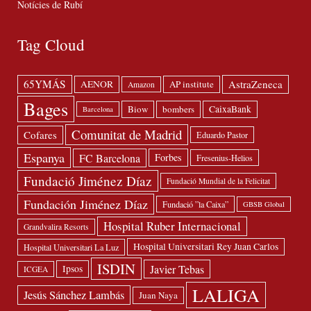
Notícies de Rubí
Tag Cloud
65YMÁS
AstraZeneca
AENOR
AP institute
Amazon
Bages
Biow
bombers
CaixaBank
Barcelona
Comunitat de Madrid
Cofares
Eduardo Pastor
Espanya
FC Barcelona
Forbes
Fresenius-Helios
Fundació Jiménez Díaz
Fundació Mundial de la Felicitat
Fundación Jiménez Díaz
Fundació ”la Caixa”
GBSB Global
Hospital Ruber Internacional
Grandvalira Resorts
Hospital Universitari Rey Juan Carlos
Hospital Universitari La Luz
ISDIN
Javier Tebas
Ipsos
ICGEA
LALIGA
Jesús Sánchez Lambás
Juan Naya