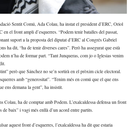
dació Sentit Comú, Ada Colau, ha instat el president d’ERC, Oriol
RC en el front ampli d’esquerres. “Podem tenir batalles del passat,
nant suport a la proposta del diputat d’ERC al Congrés Gabriel
ns ha dit, “ha de tenir diverses cares”. Però ha assegurat que està
Podem n’ha de formar part. “Tant Junqueras, com jo o Iglesias venim
it.
int” però que Sánchez no se’n sortirà en el pròxim cicle electoral.
d’esquerres amb “generositat”. “Tenim més en comú que el que ens
ue ens demana la gent”, ha insistit.
ns Colau, ha de comptar amb Podem. L’exalcaldessa defensa un front
 de baix” i vagi més enllà d’un acord entre partits.
sar aquest front d’esquerres, l’exalcaldessa ha dit que estaria