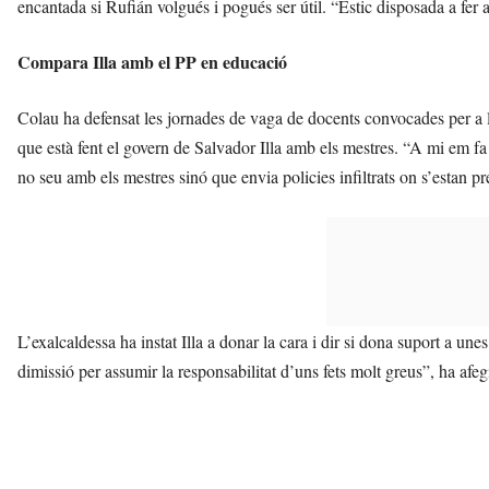
encantada si Rufián volgués i pogués ser útil. “Estic disposada a fer 
Compara Illa amb el PP en educació
Colau ha defensat les jornades de vaga de docents convocades per a l
que està fent el govern de Salvador Illa amb els mestres. “A mi em f
no seu amb els mestres sinó que envia policies infiltrats on s’estan p
L’exalcaldessa ha instat Illa a donar la cara i dir si dona suport a une
dimissió per assumir la responsabilitat d’uns fets molt greus”, ha afe