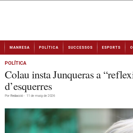
N
MANRESA
POLÍTICA
SUCCESSOS
ESPORTS
O
o
t
í
POLÍTICA
c
Colau insta Junqueras a “reflex
i
e
d’esquerres
s
d
Por
Redacció
-
11 de maig de 2026
e
M
a
n
r
e