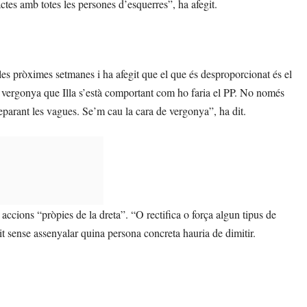
actes amb totes les persones d’esquerres”, ha afegit.
es pròximes setmanes i ha afegit que el que és desproporcionat és el
a vergonya que Illa s’està comportant com ho faria el PP. No només
reparant les vagues. Se’m cau la cara de vergonya”, ha dit.
s accions “pròpies de la dreta”. “O rectifica o força algun tipus de
git sense assenyalar quina persona concreta hauria de dimitir.