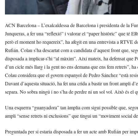
ACN Barcelona – L’exalcaldessa de Barcelona i presidenta de la Fun
Junqueras, a fer una “reflexió” i valorar el “paper històric” que té E
però el moment ho requereix”, ha afegit en una entrevista a RTVE do
Rufián. Colau s’ha descartat com a candidata d’aquest front que, sego
disposada a implicar-s’hi “al màxim”. Així mateix, ha defensat que 
d’un cicle més llarg i la gent no ens demana que ens fem retrets”, ha d
Colau considera que el govern espanyol de Pedro Sánchez “està resist
Davant d’aquesta situació, ha fet una crida a bastir un front ampli 
separa. No sobra ningú i no s’ha de perdre ni un sol vol. Això és el q
Una esquerra “guanyadora” tan àmplia com sigui possible que, sego
ampli “sense retrets ni exclusions” que tingui un “moviment social des
Preguntada per si estaria disposada a fer un acte amb Rufián per impul