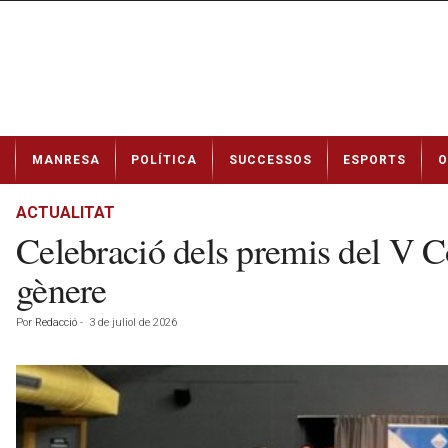
N
MANRESA
POLÍTICA
SUCCESSOS
ESPORTS
O
o
t
í
ACTUALITAT
c
Celebració dels premis del V Con
i
e
gènere
s
d
Por
Redacció
-
3 de juliol de 2026
e
M
a
n
r
e