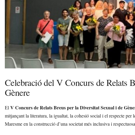
s
a
a
v
u
i
Celebració del V Concurs de Relats Br
Gènere
V Concurs de Relats Breus per la Diversitat Sexual i de Gène
El
mitjançant la literatura, la igualtat, la cohesió social i el respecte per
Maresme en la construcció d’una societat més inclusiva i respectuos