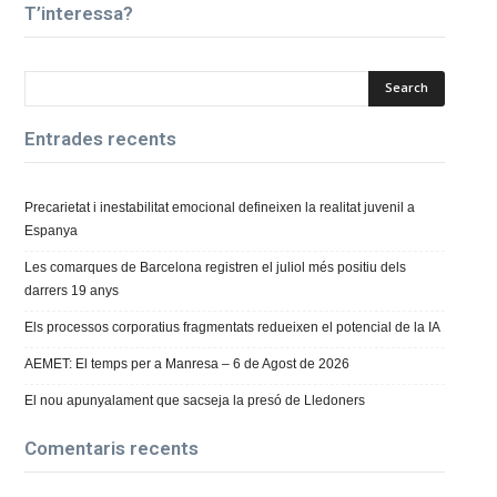
T’interessa?
Entrades recents
Precarietat i inestabilitat emocional defineixen la realitat juvenil a
Espanya
Les comarques de Barcelona registren el juliol més positiu dels
darrers 19 anys
Els processos corporatius fragmentats redueixen el potencial de la IA
AEMET: El temps per a Manresa – 6 de Agost de 2026
El nou apunyalament que sacseja la presó de Lledoners
Comentaris recents