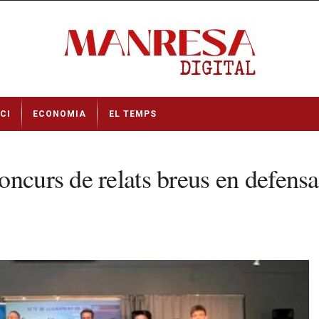
CI
ECONOMIA
EL TEMPS
curs de relats breus en defensa d