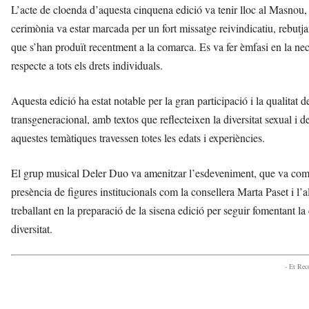
L’acte de cloenda d’aquesta cinquena edició va tenir lloc al Masnou, 
cerimònia va estar marcada per un fort missatge reivindicatiu, rebutj
que s’han produït recentment a la comarca. Es va fer èmfasi en la necess
respecte a tots els drets individuals.
Aquesta edició ha estat notable per la gran participació i la qualitat d
transgeneracional, amb textos que reflecteixen la diversitat sexual i d
aquestes temàtiques travessen totes les edats i experiències.
El grup musical Deler Duo va amenitzar l’esdeveniment, que va compt
presència de figures institucionals com la consellera Marta Paset i 
treballant en la preparació de la sisena edició per seguir fomentant la 
diversitat.
- Et Re