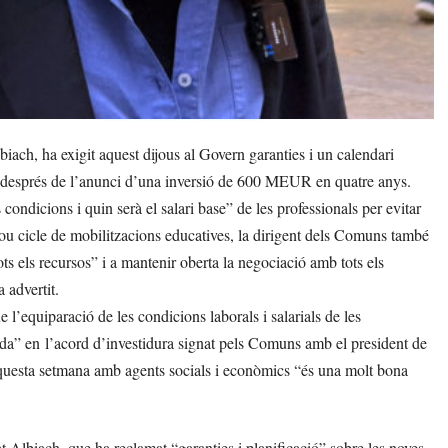
ch, ha exigit aquest dijous al Govern garanties i un calendari
al, després de l’anunci d’una inversió de 600 MEUR en quatre anys.
condicions i quin serà el salari base” de les professionals per evitar
nou cicle de mobilitzacions educatives, la dirigent dels Comuns també
ots els recursos” i a mantenir oberta la negociació amb tots els
 advertit.
l’equiparació de les condicions laborals i salarials de les
ollida” en l’acord d’investidura signat pels Comuns amb el president de
 aquesta setmana amb agents socials i econòmics “és una molt bona
t Albiach, que ha reclamat “garanties i planificació” sobre les noves