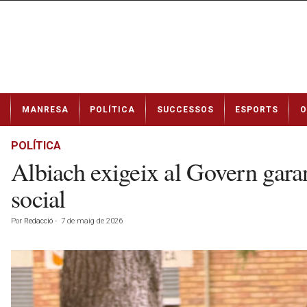
N
MANRESA
POLÍTICA
SUCCESSOS
ESPORTS
O
o
t
í
POLÍTICA
c
Albiach exigeix al Govern garant
i
e
social
s
d
Por
Redacció
-
7 de maig de 2026
e
M
a
n
r
e