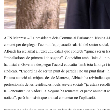
ACN Manresa – La presidenta dels Comuns al Parlament, Jéssica Albia
concret per desplegar l’acord d’equiparació salarial del sector soci
Albiach ha reclamat a l’executiu català que concreti “quines seran les 
“treballadores de primera i de segona”. Coincidint amb l’inici d’un 
ha instat el Govern a desplegar l’acord educatiu “amb tota la força i t
sindicats. “L’acord ha de ser un punt de partida i no un punt final”, ha
En una atenció als mitjans des de Manresa, Albiach ha reivindicat que 
professionals de les residències i dels serveis socials “ja estava rec
la Generalitat, Salvador Illa. Segons ha remarcat, el pacte anunciat
notícia”, però ha insistit que ara cal concretar-ne l’aplicació.
“Encara no s’ha fixat quin és el calendari de desplegament”, ha alerta