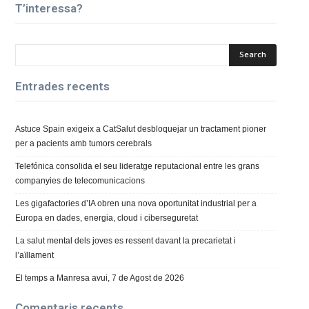
T’interessa?
Entrades recents
Astuce Spain exigeix a CatSalut desbloquejar un tractament pioner
per a pacients amb tumors cerebrals
Telefónica consolida el seu lideratge reputacional entre les grans
companyies de telecomunicacions
Les gigafactories d’IA obren una nova oportunitat industrial per a
Europa en dades, energia, cloud i ciberseguretat
La salut mental dels joves es ressent davant la precarietat i
l’aïllament
El temps a Manresa avui, 7 de Agost de 2026
Comentaris recents