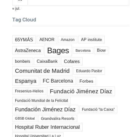
« jul.
Tag Cloud
65YMÁS
AENOR
AP institute
Amazon
Bages
AstraZeneca
Biow
Barcelona
Cofares
bombers
CaixaBank
Comunitat de Madrid
Eduardo Pastor
Espanya
FC Barcelona
Forbes
Fundació Jiménez Díaz
Fresenius-Helios
Fundació Mundial de la Felicitat
Fundación Jiménez Díaz
Fundació ”la Caixa”
Grandvalira Resorts
GBSB Global
Hospital Ruber Internacional
Hospital Universitari La Luz