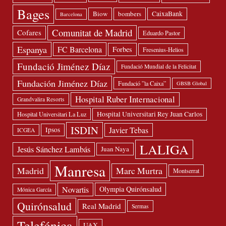
Bages
Biow
bombers
CaixaBank
Barcelona
Comunitat de Madrid
Cofares
Eduardo Pastor
Espanya
FC Barcelona
Forbes
Fresenius-Helios
Fundació Jiménez Díaz
Fundació Mundial de la Felicitat
Fundación Jiménez Díaz
Fundació ”la Caixa”
GBSB Global
Hospital Ruber Internacional
Grandvalira Resorts
Hospital Universitari Rey Juan Carlos
Hospital Universitari La Luz
ISDIN
Javier Tebas
Ipsos
ICGEA
LALIGA
Jesús Sánchez Lambás
Juan Naya
Manresa
Madrid
Marc Murtra
Montserrat
Novartis
Olympia Quirónsalud
Mónica García
Quirónsalud
Real Madrid
Sermas
Telefónica
UAX