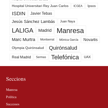
Hospital Universitari Rey Juan Carlos
Ipsos
ICGEA
ISDIN
Javier Tebas
Jesús Sánchez Lambás
Juan Naya
Manresa
LALIGA
Madrid
Marc Murtra
Novartis
Montserrat
Mónica García
Quirónsalud
Olympia Quirónsalud
Telefónica
Real Madrid
UAX
Sermas
Seccions
Manresa
Política
Successos