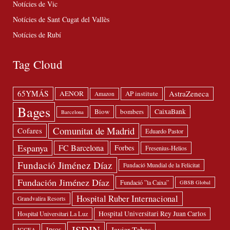
Notícies de Vic
Notícies de Sant Cugat del Vallès
Notícies de Rubí
Tag Cloud
65YMÁS
AstraZeneca
AENOR
AP institute
Amazon
Bages
Biow
bombers
CaixaBank
Barcelona
Comunitat de Madrid
Cofares
Eduardo Pastor
Espanya
FC Barcelona
Forbes
Fresenius-Helios
Fundació Jiménez Díaz
Fundació Mundial de la Felicitat
Fundación Jiménez Díaz
Fundació ”la Caixa”
GBSB Global
Hospital Ruber Internacional
Grandvalira Resorts
Hospital Universitari Rey Juan Carlos
Hospital Universitari La Luz
ISDIN
Javier Tebas
Ipsos
ICGEA