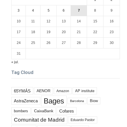
3
4
5
6
7
8
9
10
11
12
13
14
15
16
17
18
19
20
21
22
23
24
25
26
27
28
29
30
31
« jul.
Tag Cloud
65YMÁS
AENOR
AP institute
Amazon
Bages
AstraZeneca
Biow
Barcelona
Cofares
bombers
CaixaBank
Comunitat de Madrid
Eduardo Pastor