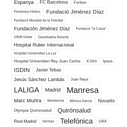
Espanya
FC Barcelona
Forbes
Fundació Jiménez Díaz
Fresenius-Helios
Fundació Mundial de la Felicitat
Fundación Jiménez Díaz
Fundació ”la Caixa”
Grandvalira Resorts
GBSB Global
Hospital Ruber Internacional
Hospital Universitari La Luz
Hospital Universitari Rey Juan Carlos
Ipsos
ICGEA
ISDIN
Javier Tebas
Jesús Sánchez Lambás
Juan Naya
Manresa
LALIGA
Madrid
Marc Murtra
Novartis
Montserrat
Mónica García
Quirónsalud
Olympia Quirónsalud
Telefónica
Real Madrid
UAX
Sermas