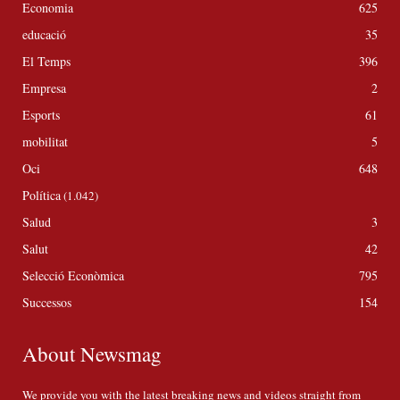
Economia
625
educació
35
El Temps
396
Empresa
2
Esports
61
mobilitat
5
Oci
648
Política
(1.042)
Salud
3
Salut
42
Selecció Econòmica
795
Successos
154
About Newsmag
We provide you with the latest breaking news and videos straight from