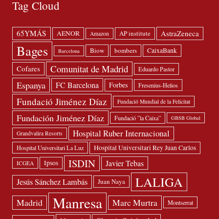
Tag Cloud
65YMÁS
AstraZeneca
AENOR
AP institute
Amazon
Bages
Biow
bombers
CaixaBank
Barcelona
Comunitat de Madrid
Cofares
Eduardo Pastor
Espanya
FC Barcelona
Forbes
Fresenius-Helios
Fundació Jiménez Díaz
Fundació Mundial de la Felicitat
Fundación Jiménez Díaz
Fundació ”la Caixa”
GBSB Global
Hospital Ruber Internacional
Grandvalira Resorts
Hospital Universitari Rey Juan Carlos
Hospital Universitari La Luz
ISDIN
Javier Tebas
Ipsos
ICGEA
LALIGA
Jesús Sánchez Lambás
Juan Naya
Manresa
Madrid
Marc Murtra
Montserrat