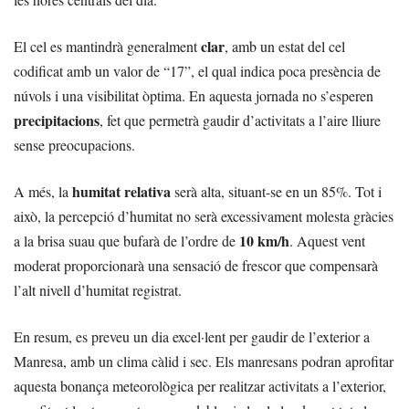
clar
El cel es mantindrà generalment
, amb un estat del cel
codificat amb un valor de “17”, el qual indica poca presència de
núvols i una visibilitat òptima. En aquesta jornada no s’esperen
precipitacions
, fet que permetrà gaudir d’activitats a l’aire lliure
sense preocupacions.
humitat relativa
A més, la
serà alta, situant-se en un 85%. Tot i
això, la percepció d’humitat no serà excessivament molesta gràcies
10 km/h
a la brisa suau que bufarà de l’ordre de
. Aquest vent
moderat proporcionarà una sensació de frescor que compensarà
l’alt nivell d’humitat registrat.
En resum, es preveu un dia excel·lent per gaudir de l’exterior a
Manresa, amb un clima càlid i sec. Els manresans podran aprofitar
aquesta bonança meteorològica per realitzar activitats a l’exterior,