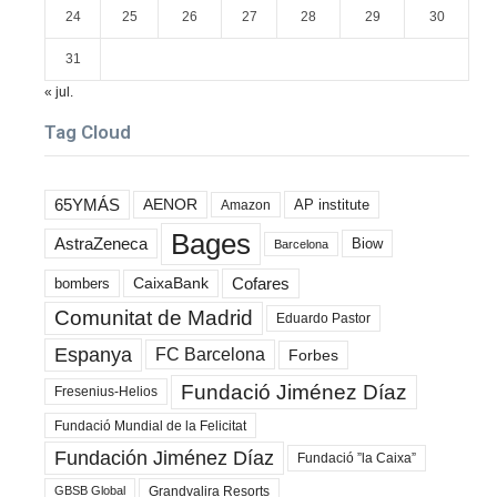
24
25
26
27
28
29
30
31
« jul.
Tag Cloud
65YMÁS
AENOR
AP institute
Amazon
Bages
AstraZeneca
Biow
Barcelona
Cofares
bombers
CaixaBank
Comunitat de Madrid
Eduardo Pastor
Espanya
FC Barcelona
Forbes
Fundació Jiménez Díaz
Fresenius-Helios
Fundació Mundial de la Felicitat
Fundación Jiménez Díaz
Fundació ”la Caixa”
Grandvalira Resorts
GBSB Global