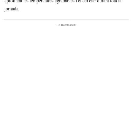
aprofitant les temperatures agradables i el cel clar durant tota la
jornada.
- Et Recomanem -