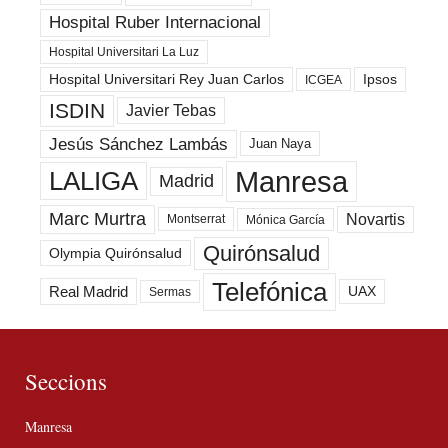
Hospital Ruber Internacional
Hospital Universitari La Luz
Hospital Universitari Rey Juan Carlos
Ipsos
ICGEA
ISDIN
Javier Tebas
Jesús Sánchez Lambás
Juan Naya
Manresa
LALIGA
Madrid
Marc Murtra
Novartis
Montserrat
Mónica García
Quirónsalud
Olympia Quirónsalud
Telefónica
Real Madrid
UAX
Sermas
Seccions
Manresa